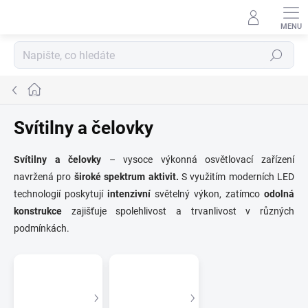
Přejít
na
obsah
Hledat
Domů
Svítilny a čelovky
Svítilny a čelovky
– vysoce výkonná osvětlovací zařízení
navržená pro
široké spektrum aktivit.
S využitím moderních LED
technologií poskytují
intenzivní
světelný výkon, zatímco
odolná
konstrukce
zajišťuje spolehlivost a trvanlivost v různých
podmínkách.