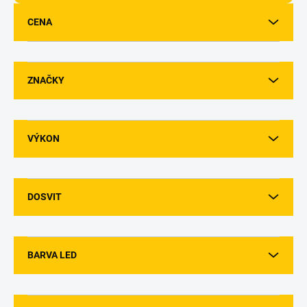
d
u
CENA
k
t
ů
ZNAČKY
VÝKON
DOSVIT
BARVA LED