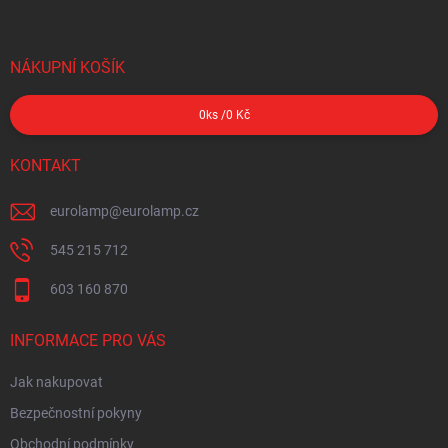
NÁKUPNÍ KOŠÍK
0
ks /
0 Kč
KONTAKT
eurolamp
@
eurolamp.cz
545 215 712
603 160 870
INFORMACE PRO VÁS
Jak nakupovat
Bezpečnostní pokyny
Obchodní podmínky