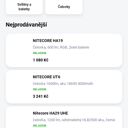
Svítilny a
Čelovky
baterky
Nejprodávanější
NITECORE HA19
Čelovka, 600 lm, RGB, 2xAA baterie
SKLADEM
1 080 Kč
NITECORE UT6
čelovka 1600lm, aku 18650 4000mAh
SKLADEM
3 241 Kč
Nitecore HA29 UHE
čelovka, 1200 lm, odnímatelný HLB2500 aku, černá
SKLADEM