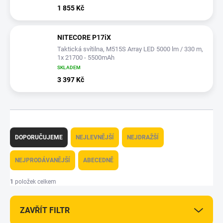
1 855 Kč
NITECORE P17iX
Taktická svítilna, M515S Array LED 5000 lm / 330 m,
1x 21700 - 5500mAh
SKLADEM
3 397 Kč
Ř
a
DOPORUČUJEME
NEJLEVNĚJŠÍ
NEJDRAŽŠÍ
z
e
NEJPRODÁVANĚJŠÍ
ABECEDNĚ
n
í
1
položek celkem
p
r
ZAVŘÍT FILTR
o