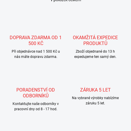
O
v
l
á
d
a
c
DOPRAVA ZDARMA OD 1
OKAMŽITÁ EXPEDICE
í
500 KČ
PRODUKTŮ
p
r
Při objednávce nad 1 500 Kč u
Zboží objednané do 13 h
nás máte dopravu zdarma.
v
expedujeme ten samý den.
k
y
v
ý
p
PORADENSTVÍ OD
ZÁRUKA 5 LET
i
ODBORNÍKŮ
s
Na vybrané výrobky nabízíme
u
záruku 5 let.
Kontaktujte naše odborníky v
pracovní dny od 8 - 17 hod.