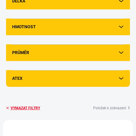
DÉLKA
HMOTNOST
PRŮMĚR
ATEX
Položek k zobrazení:
1
VYMAZAT FILTRY
V
ý