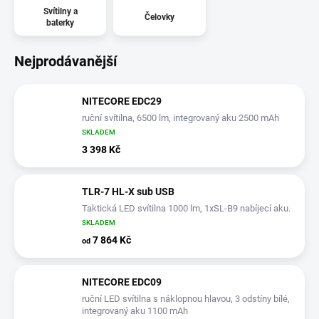
Svítilny a
Čelovky
baterky
Nejprodávanější
NITECORE EDC29
ruční svítilna, 6500 lm, integrovaný aku 2500 mAh
SKLADEM
3 398 Kč
TLR-7 HL-X sub USB
Taktická LED svítilna 1000 lm, 1xSL-B9 nabíjecí aku.
SKLADEM
7 864 Kč
od
NITECORE EDC09
ruční LED svítilna s náklopnou hlavou, 3 odstíny bílé,
integrovaný aku 1100 mAh