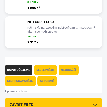
SKLADEM
1 885 Kč
NITECORE EDC23
ruční svítilna, 2500 lm, nabíjecí USB-C, integrovaný
aku 1500 mAh, 280 m
SKLADEM
2 317 Kč
Ř
a
DOPORUČUJEME
NEJLEVNĚJŠÍ
NEJDRAŽŠÍ
z
e
NEJPRODÁVANĚJŠÍ
ABECEDNĚ
n
í
1
položek celkem
p
r
ZAVŘÍT FILTR
o