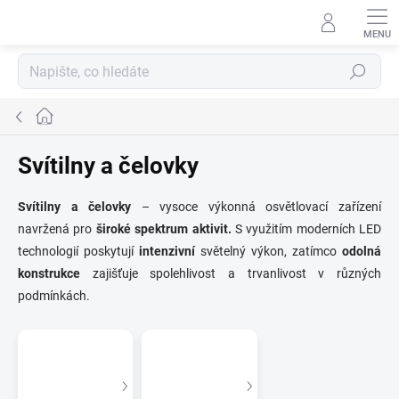
Přejít
na
obsah
Hledat
Domů
Svítilny a čelovky
Svítilny a čelovky
– vysoce výkonná osvětlovací zařízení
navržená pro
široké spektrum aktivit.
S využitím moderních LED
technologií poskytují
intenzivní
světelný výkon, zatímco
odolná
konstrukce
zajišťuje spolehlivost a trvanlivost v různých
podmínkách.