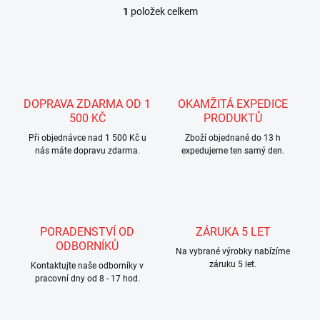
1
položek celkem
O
v
l
á
d
a
c
DOPRAVA ZDARMA OD 1
OKAMŽITÁ EXPEDICE
í
500 KČ
PRODUKTŮ
p
r
Při objednávce nad 1 500 Kč u
Zboží objednané do 13 h
nás máte dopravu zdarma.
v
expedujeme ten samý den.
k
y
v
ý
p
PORADENSTVÍ OD
ZÁRUKA 5 LET
i
ODBORNÍKŮ
s
Na vybrané výrobky nabízíme
u
záruku 5 let.
Kontaktujte naše odborníky v
pracovní dny od 8 - 17 hod.