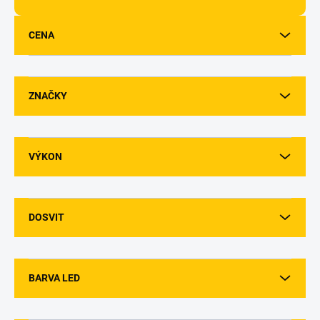
d
u
CENA
k
t
ů
ZNAČKY
VÝKON
DOSVIT
BARVA LED