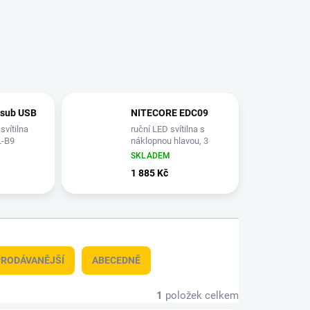
 sub USB
NITECORE EDC09
svítilna
ruční LED svítilna s
L-B9
náklopnou hlavou, 3
odstíny bílé, integrovaný
SKLADEM
aku 1100 mAh
1 885 Kč
RODÁVANĚJŠÍ
ABECEDNĚ
1
položek celkem