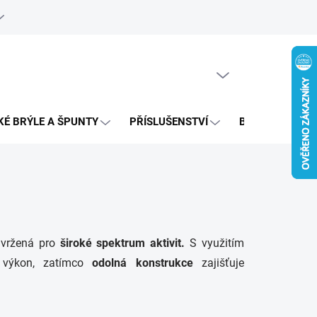
e objednávka
PRÁZDNÝ KOŠÍK
NÁKUPNÍ
KOŠÍK
KÉ BRÝLE A ŠPUNTY
PŘÍSLUŠENSTVÍ
BAZAR
vržená pro
široké spektrum aktivit.
S využitím
 výkon, zatímco
odolná konstrukce
zajišťuje