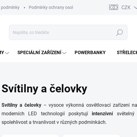
CZK
 podmínky
Podmínky ochrany osobních údajů
Kontakty
Moj
Hledat
MY
SPECIÁLNÍ ZAŘÍZENÍ
POWERBANKY
STŘELEC
Svítilny a čelovky
Svítilny a čelovky
– vysoce výkonná osvětlovací zařízení na
moderních LED technologií poskytují
intenzivní
světelný
spolehlivost a trvanlivost v různých podmínkách.