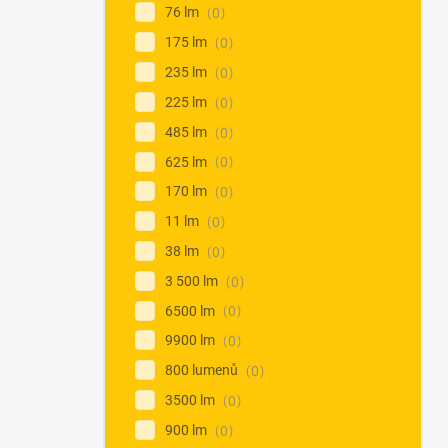
76 lm
0
175 lm
0
235 lm
0
225 lm
0
485 lm
0
625 lm
0
170 lm
0
11 lm
0
38 lm
0
3 500 lm
0
6500 lm
0
9900 lm
0
800 lumenů
0
3500 lm
0
900 lm
0