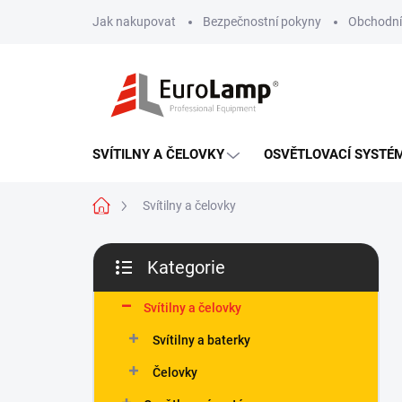
Přejít
Jak nakupovat
Bezpečnostní pokyny
Obchodní
na
obsah
SVÍTILNY A ČELOVKY
OSVĚTLOVACÍ SYSTÉ
Domů
Svítilny a čelovky
P
Kategorie
o
Přeskočit
s
kategorie
t
Svítilny a čelovky
r
Svítilny a baterky
a
n
Čelovky
n