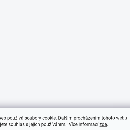
p
i
s
u
web používá soubory cookie. Dalším procházením tohoto webu
jete souhlas s jejich používáním.. Více informací
zde
.