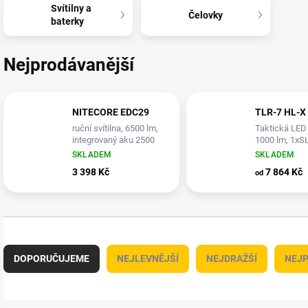
Svítilny a
Čelovky
baterky
Nejprodávanější
NITECORE EDC29
TLR-7 HL-X
ruční svítilna, 6500 lm,
Taktická LED 
integrovaný aku 2500
1000 lm, 1xS
mAh
nabíjecí aku.
SKLADEM
SKLADEM
3 398 Kč
7 864 Kč
od
Ř
a
DOPORUČUJEME
NEJLEVNĚJŠÍ
NEJDRAŽŠÍ
NEJP
z
e
n