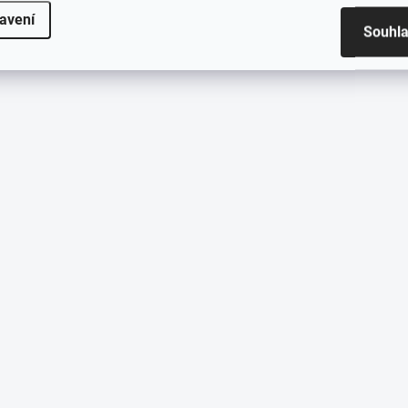
avení
Souhl