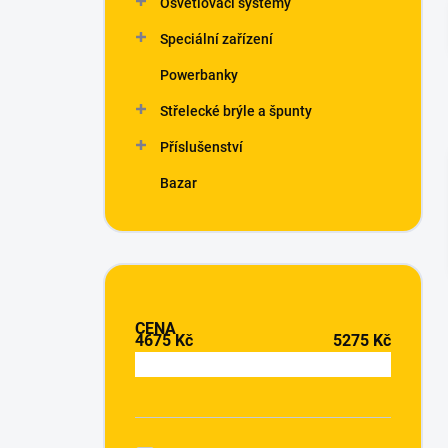
Osvětlovací systémy
í
p
Speciální zařízení
a
n
Powerbanky
e
Střelecké brýle a špunty
l
Příslušenství
Bazar
CENA
4675
Kč
5275
Kč