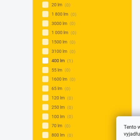
20 lm
0
1 800 lm
0
3000 lm
0
1 000 lm
0
1500 lm
0
3100 lm
0
400 lm
1
55 lm
0
1600 lm
0
65 lm
0
120 lm
0
250 lm
0
100 lm
0
70 lm
0
Tento 
vyjadřu
800 lm
0