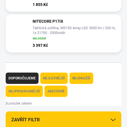
1 855 Kč
NITECORE P17iX
Taktická svítilna, M515S Array LED 5000 lm / 330 m,
1x 21700 - 5500mAh
SKLADEM
3 397 Kč
Ř
a
DOPORUČUJEME
NEJLEVNĚJŠÍ
NEJDRAŽŠÍ
z
e
NEJPRODÁVANĚJŠÍ
ABECEDNĚ
n
í
3
položek celkem
p
r
ZAVŘÍT FILTR
o