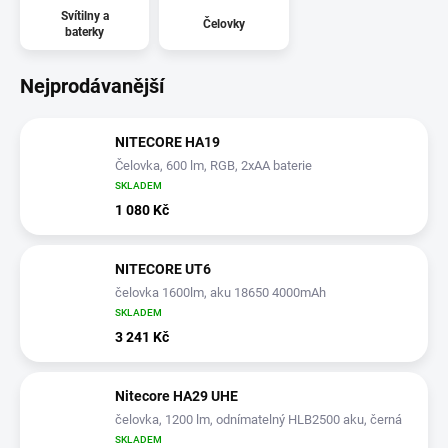
Svítilny a
Čelovky
baterky
Nejprodávanější
NITECORE HA19
Čelovka, 600 lm, RGB, 2xAA baterie
SKLADEM
1 080 Kč
NITECORE UT6
čelovka 1600lm, aku 18650 4000mAh
SKLADEM
3 241 Kč
Nitecore HA29 UHE
čelovka, 1200 lm, odnímatelný HLB2500 aku, černá
SKLADEM