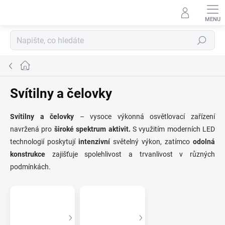
Přejít
na
obsah
Hledat
Domů
Svítilny a čelovky
Svítilny a čelovky
– vysoce výkonná osvětlovací zařízení
navržená pro
široké spektrum aktivit.
S využitím moderních LED
technologií poskytují
intenzivní
světelný výkon, zatímco
odolná
konstrukce
zajišťuje spolehlivost a trvanlivost v různých
podmínkách.