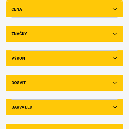
d
u
CENA
k
t
ů
ZNAČKY
VÝKON
DOSVIT
BARVA LED