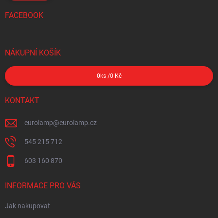
FACEBOOK
NÁKUPNÍ KOŠÍK
0
ks /
0 Kč
KONTAKT
eurolamp
@
eurolamp.cz
545 215 712
603 160 870
INFORMACE PRO VÁS
Jak nakupovat