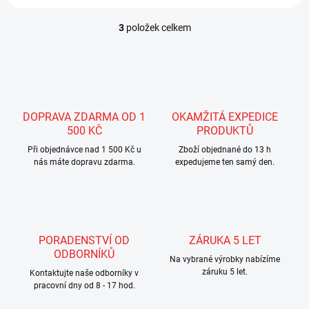
3
položek celkem
O
v
l
á
d
a
c
DOPRAVA ZDARMA OD 1
OKAMŽITÁ EXPEDICE
í
500 KČ
PRODUKTŮ
p
r
Při objednávce nad 1 500 Kč u
Zboží objednané do 13 h
nás máte dopravu zdarma.
v
expedujeme ten samý den.
k
y
v
ý
p
PORADENSTVÍ OD
ZÁRUKA 5 LET
i
ODBORNÍKŮ
s
Na vybrané výrobky nabízíme
u
záruku 5 let.
Kontaktujte naše odborníky v
pracovní dny od 8 - 17 hod.