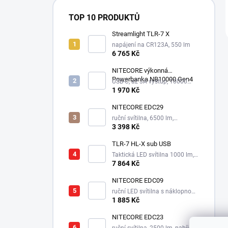
TOP 10 PRODUKTŮ
Streamlight TLR-7 X
napájení na CR123A, 550 lm
6 765 Kč
NITECORE výkonná
Powerbanka NB10000 Gen4
USB-C, až 3A výstup, 10000
mAh
1 970 Kč
NITECORE EDC29
ruční svítilna, 6500 lm,
integrovaný aku 2500 mAh
3 398 Kč
TLR-7 HL-X sub USB
Taktická LED svítilna 1000 lm,
1xSL-B9 nabíjecí aku.
7 864 Kč
NITECORE EDC09
ruční LED svítilna s náklopnou
hlavou, 3 odstíny bílé,
1 885 Kč
integrovaný aku 1100 mAh
NITECORE EDC23