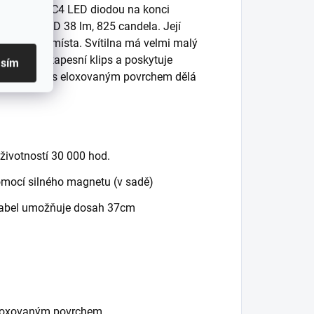
era osazená C4 LED diodou na konci
ý výkon LED 38 lm, 825 candela. Její
sažitelná místa. Svítilna má velmi malý
, pohodlný kapesní klips a poskytuje
asím
 Hliníkové tělo s eloxovaným povrchem dělá
životností 30 000 hod.
omocí silného magnetu (v sadě)
 kabel umožňuje dosah 37cm
s eloxovaným povrchem