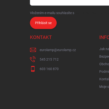
Vložením e-mailu souhlasíte s
podmínkami ochrany o
Přihlásit se
KONTAKT
INF
Jak n
eurolamp
@
eurolamp.cz
Bezpe
545 215 712
Obcho
603 160 870
Podmí
Konta
Moje 