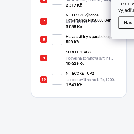
ruční svítilna, 2500 lm, nabíjecí
Tento 
USB-C, integrovaný aku 1500
2 317 Kč
mAh, 280 m
vyjadřu
NITECORE výkonná
Powerbanka NB20000 Gen3
USB-C, 20000 mAh
Nast
3 058 Kč
Hlava svítilny s parabolou pro
Survivor LED XPE
528 Kč
SUREFIRE XC3
Podvěsná zbraňová svítilna
550 lm s integrovanou montáží
10 659 Kč
NITECORE TUP2
kapesní svítilna na klíče, 1200
lm, 125 m
1 543 Kč