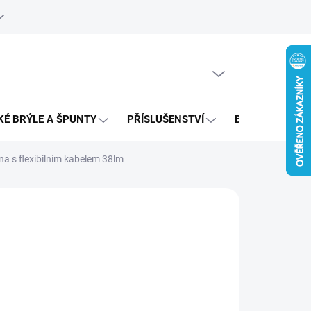
e objednávka
PRÁZDNÝ KOŠÍK
NÁKUPNÍ
KOŠÍK
KÉ BRÝLE A ŠPUNTY
PŘÍSLUŠENSTVÍ
BAZAR
a s flexibilním kabelem 38lm
00 Kč
,16 Kč bez DPH
ná
LADEM
: