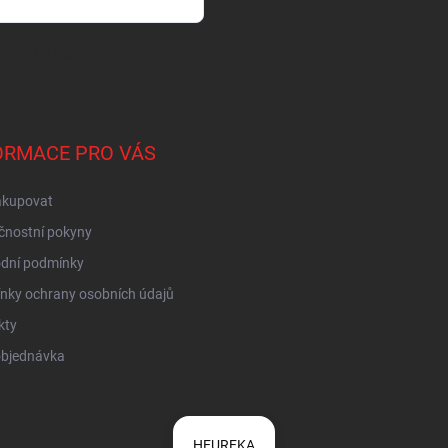
sobních údajů
ORMACE PRO VÁS
akupovat
čnostní pokyny
dní podmínky
nky ochrany osobních údajů
kty
objednávka
HEUREKA