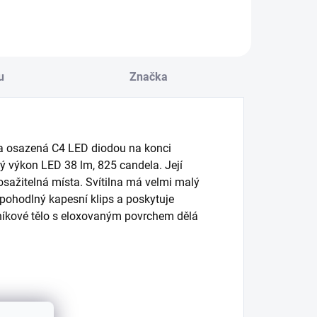
u
Značka
era osazená C4 LED diodou na konci
ý výkon LED 38 lm, 825 candela. Její
sažitelná místa. Svítilna má velmi malý
, pohodlný kapesní klips a poskytuje
 Hliníkové tělo s eloxovaným povrchem dělá