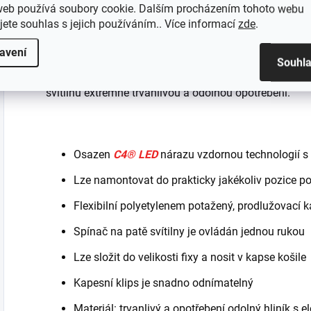
web používá soubory cookie. Dalším procházením tohoto webu
Stylus Pro Reach je kompaktní svítilna ve velikosti p
jete souhlas s jejich používáním.. Více informací
zde
.
flexibilního kabelu potaženým polyethylenem. Světeln
celková délka přes 35cm Vám umožní osvětlit těžko do
avení
průměr hlavy, patní spínač pro mžikové i stálé svícení
Souhl
udivující jas a dobu použití u svítilny této velikosti.
svítilnu extrémně trvanlivou a odolnou opotřebení.
Osazen
C4® LED
nárazu vzdornou technologií s 
Lze namontovat do prakticky jakékoliv pozice p
Flexibilní polyetylenem potažený, prodlužovací
Spínač na patě svítilny je ovládán jednou rukou
Lze složit do velikosti fixy a nosit v kapse košile
Kapesní klips je snadno odnímatelný
Materiál: trvanlivý a opotřebení odolný hliník 