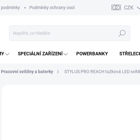
CZK
 podmínky
Podmínky ochrany osobních údajů
Kontakty
Moj
Hledat
MY
SPECIÁLNÍ ZAŘÍZENÍ
POWERBANKY
STŘELEC
Pracovní svítilny a baterky
STYLUS PRO REACH tužková LED svítiln
ZNAČKA:
STREAMLIGHT
AKCE
8
661
Měr
SK
cena