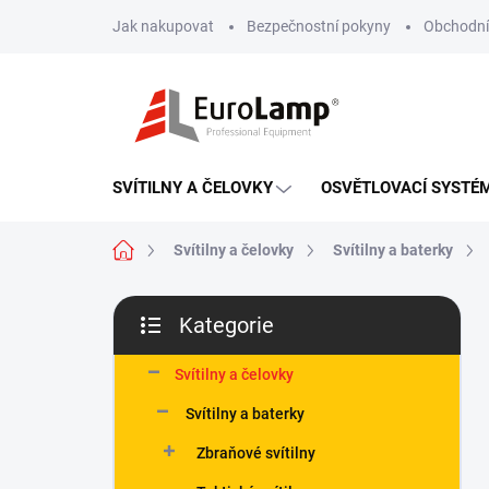
Přejít
Jak nakupovat
Bezpečnostní pokyny
Obchodní
na
obsah
SVÍTILNY A ČELOVKY
OSVĚTLOVACÍ SYSTÉ
Domů
Svítilny a čelovky
Svítilny a baterky
P
Kategorie
o
Přeskočit
s
kategorie
t
Svítilny a čelovky
r
Svítilny a baterky
a
n
Zbraňové svítilny
n