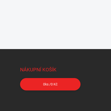
NÁKUPNÍ KOŠÍK
0
ks /
0 Kč