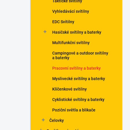
Taktické svítilny
í
p
Vyhledávácí svítilny
a
n
EDC Svítilny
e
Hasičské svítilny a baterky
l
Multifunkční svítilny
Campingové a outdoor svítilny
a baterky
Pracovní svítilny a baterky
Myslivecké svítilny a baterky
Klíčenkové svítilny
Cyklistické svítilny a baterky
Poziční světla a blikače
Čelovky