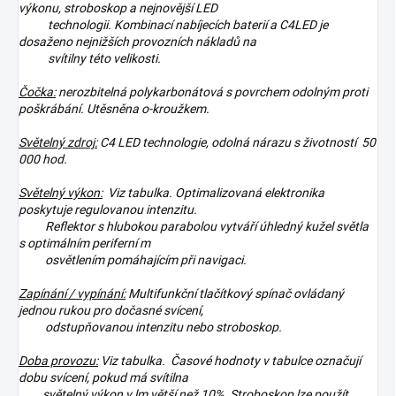
výkonu, stroboskop a nejnovější LED
technologii. Kombinací nabíjecích baterií a C4LED je
dosaženo nejnižších provozních nákladů na
svítilny této velikosti.
Čočka:
nerozbitelná polykarbonátová s povrchem odolným proti
poškrábání. Utěsněna o-kroužkem.
Světelný zdroj:
C4 LED technologie, odolná nárazu s životností 50
000 hod.
Světelný výkon:
Viz tabulka. Optimalizovaná elektronika
poskytuje regulovanou intenzitu.
Reflektor s hlubokou parabolou vytváří úhledný kužel světla
s optimálním periferní m
osvětlením pomáhajícím při navigaci.
Zapínání / vypínání:
Multifunkční tlačítkový spínač ovládaný
jednou rukou pro dočasné svícení,
odstupňovanou intenzitu nebo stroboskop.
Doba provozu:
Viz tabulka. Časové hodnoty v tabulce označují
dobu svícení, pokud má svítilna
světelný výkon v lm větší než 10%. Stroboskop lze použít