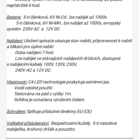
nepřetržitě 4 hod.
Baterie:
5-ti článková, 6V Ni-Cd , lze nabíjet až 1000x
5-ti článková, 6V Ni-MH , lze nabíjet až 1000x, evropský
systém 230V AC a 12V DC
Nabíjení:
Uložení spínače ukazuje stav nabití, připravenost k nabití
a blikání pro úplné nabití
Doba nabíjení 7 hod.
Lze nabíjet ve stávajících nabíjecích držácích, dostupné
s nabíjecími kabely 100V, 120V, 230V,
240V AC a 12V DC.
Vlastnosti:
C4 LED technologie poskytuje extrémní jas.
Vodě odolné použití.
Testována na pád z výšky 1m.
Svítilna je označena výrobním číslem.
Schválení:
Splňuje příslušné direktivy EU (CE)
Volitelné příslušenství:
Bezpečnostní kužely, 5-ti násobná
nabíječka, kruhový držák a pouzdro.