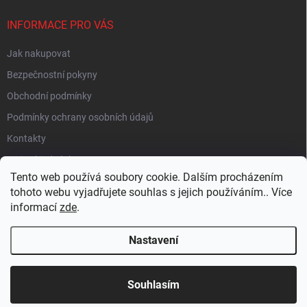
INFORMACE PRO VÁS
Jak nakupovat
Bezpečnostní pokyny
Obchodní podmínky
Podmínky ochrany osobních údajů
Kontakty
Moje objednávka
Tento web používá soubory cookie. Dalším procházením
tohoto webu vyjadřujete souhlas s jejich používáním.. Více
informací
zde
.
HEUREKA
Nastavení
Copyright 2026
EUROLAMP.cz
. Všechna práva vyhrazena.
Souhlasím
Vytvořil Shoptet