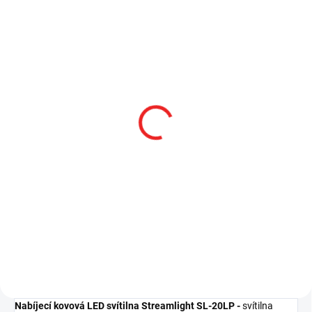
SKLADEM
SKLADEM
Kužel červený pro SL-
Náhradní NiMH
20X/XP-LED
akumulátor pro SL-20L,
SL-20XP LED
353 Kč
1 860 Kč
291,74 Kč bez DPH
1 537,19 Kč bez DPH
Do košíku
Do košíku
Nabíjecí kovová LED svítilna Streamlight SL-20LP -
svítilna