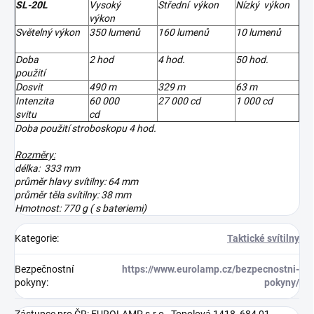
SL-20L
Vysoký
Střední výkon
Nízký výkon
výkon
Světelný výkon
350 lumenů
160 lumenů
10 lumenů
Doba
2 hod
4 hod.
50 hod.
použití
Dosvit
490 m
329 m
63 m
Intenzita
60 000
27 000 cd
1 000 cd
svitu
cd
Doba použití stroboskopu 4 hod.
Rozměry:
délka: 333 mm
průměr hlavy svítilny: 64 mm
průměr těla svítilny: 38 mm
Hmotnost: 770 g ( s bateriemi)
Kategorie
:
Taktické svítilny
Bezpečnostní
https://www.eurolamp.cz/bezpecnostni-
pokyny
:
pokyny/