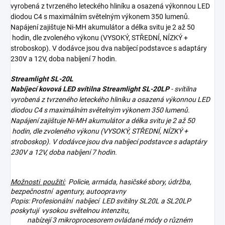
vyrobená z tvrzeného leteckého hliníku a osazená výkonnou LED
diodou C4 s maximálním světelným výkonem 350 lumenů.
Napájení zajištuje Ni-MH akumulátor a délka svitu je 2 až 50
hodin, dle zvoleného výkonu (VYSOKÝ, STŘEDNÍ, NÍZKÝ +
stroboskop). V dodávce jsou dva nabíjecí podstavce s adaptáry
230V a 12V, doba nabíjení 7 hodin.
Streamlight SL-20L
Nabíjecí kovová LED svítilna Streamlight SL-20LP
- svítilna
vyrobená z tvrzeného leteckého hliníku a osazená výkonnou LED
diodou C4 s maximálním světelným výkonem 350 lumenů.
Napájení zajištuje Ni-MH akumulátor a délka svitu je 2 až 50
hodin, dle zvoleného výkonu (VYSOKÝ, STŘEDNÍ, NÍZKÝ +
stroboskop). V dodávce jsou dva nabíjecí podstavce s adaptáry
230V a 12V, doba nabíjení 7 hodin.
Možnosti použití:
Policie, armáda, hasičské sbory, údržba,
bezpečnostní agentury, autoopravny
Popis: Profesionální nabíjecí LED svítilny SL20L a SL20LP
poskytují vysokou světelnou intenzitu,
nabízejí 3 mikroprocesorem ovládané módy o různém