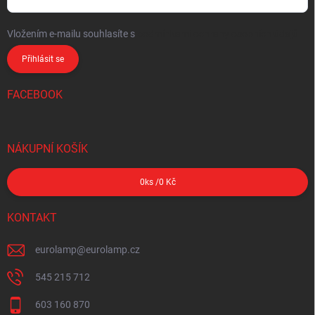
Vložením e-mailu souhlasíte s
podmínkami ochrany osobních údajů
Přihlásit se
FACEBOOK
NÁKUPNÍ KOŠÍK
0
ks /
0 Kč
KONTAKT
eurolamp
@
eurolamp.cz
545 215 712
603 160 870