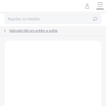
Přejít
na
obsah
Hledat
Náhradní díly pro svítilny a světla
ZNAČKA:
STREAMLIGHT