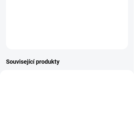
−
+
Přidat do košíku
DETAILNÍ INFORMACE
ZEPTAT SE
HLÍDAT
Související produkty