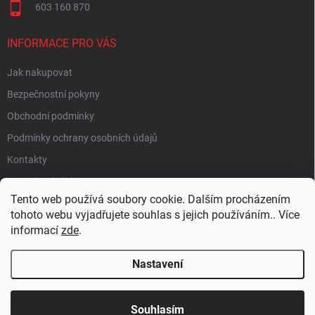
603 160 870
INFORMACE PRO VÁS
Jak nakupovat
Bezpečnostní pokyny
Obchodní podmínky
Podmínky ochrany osobních údajů
Kontakty
Moje objednávka
Tento web používá soubory cookie. Dalším procházením
tohoto webu vyjadřujete souhlas s jejich používáním.. Více
informací
zde
.
HEUREKA
Nastavení
Copyright 2026
EUROLAMP.cz
. Všechna práva vyhrazena.
Souhlasím