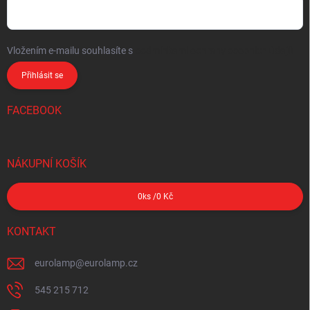
Vložením e-mailu souhlasíte s
podmínkami ochrany osobních údajů
Přihlásit se
FACEBOOK
NÁKUPNÍ KOŠÍK
0
ks /
0 Kč
KONTAKT
eurolamp
@
eurolamp.cz
545 215 712