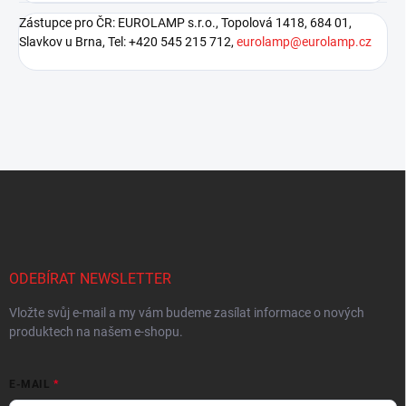
Zástupce pro ČR: EUROLAMP s.r.o., Topolová 1418, 684 01,
Slavkov u Brna, Tel: +420 545 215 712,
eurolamp@eurolamp.cz
Z
á
p
a
t
í
ODEBÍRAT NEWSLETTER
Vložte svůj e-mail a my vám budeme zasílat informace o nových
produktech na našem e-shopu.
E-MAIL