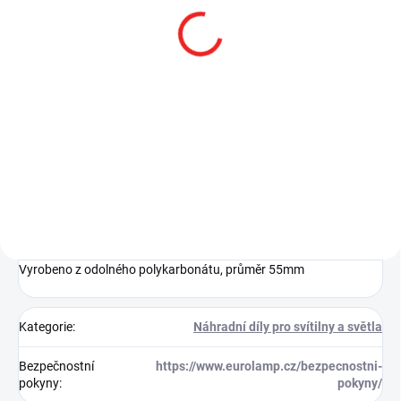
SKLADEM
SKLADEM
Kužel červený pro SL-
Nabíjecí základna pro
20X/XP-LED
SL-20X, SL-20X LED, SL-
20XP LED
353 Kč
486 Kč
291,74 Kč bez DPH
401,65 Kč bez DPH
Do košíku
Do košíku
Vyrobeno z odolného polykarbonátu, průměr 55mm
Kategorie
:
Náhradní díly pro svítilny a světla
Bezpečnostní
https://www.eurolamp.cz/bezpecnostni-
pokyny
:
pokyny/