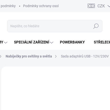
CZK
 podmínky
Podmínky ochrany osobních údajů
Kontakty
Moj
Hledat
MY
SPECIÁLNÍ ZAŘÍZENÍ
POWERBANKY
STŘELEC
Nabíječky pro svítilny a světla
Sada adaptérů USB - 12V/230V
2
172
Měr
SK
cena
MŮŽ
DO:
13.