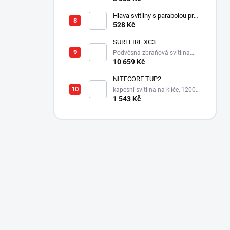
Hlava svítilny s parabolou pro
Survivor LED XPE
528 Kč
SUREFIRE XC3
Podvěsná zbraňová svítilna
550 lm s integrovanou montáží
10 659 Kč
NITECORE TUP2
kapesní svítilna na klíče, 1200
lm, 125 m
1 543 Kč