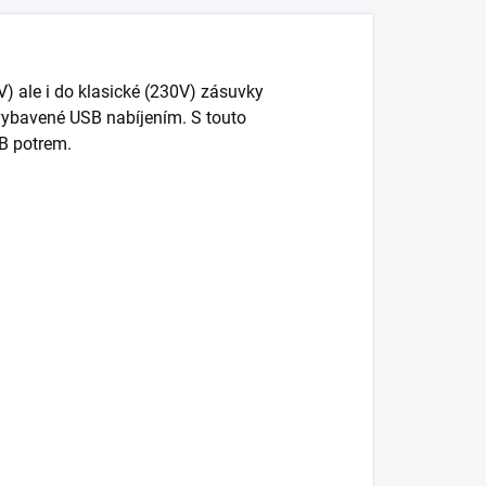
) ale i do klasické (230V) zásuvky
 vybavené USB nabíjením. S touto
SB potrem.