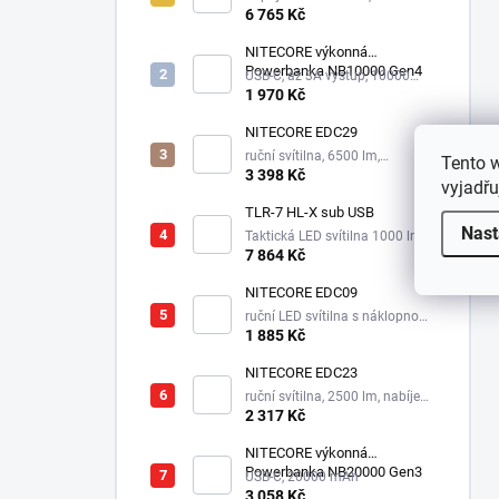
6 765 Kč
NITECORE výkonná
Powerbanka NB10000 Gen4
USB-C, až 3A výstup, 10000
mAh
1 970 Kč
NITECORE EDC29
ruční svítilna, 6500 lm,
Tento 
integrovaný aku 2500 mAh
3 398 Kč
vyjadřu
TLR-7 HL-X sub USB
Nast
Taktická LED svítilna 1000 lm,
1xSL-B9 nabíjecí aku.
7 864 Kč
NITECORE EDC09
ruční LED svítilna s náklopnou
hlavou, 3 odstíny bílé,
1 885 Kč
integrovaný aku 1100 mAh
NITECORE EDC23
ruční svítilna, 2500 lm, nabíjecí
USB-C, integrovaný aku 1500
2 317 Kč
mAh, 280 m
NITECORE výkonná
Powerbanka NB20000 Gen3
USB-C, 20000 mAh
3 058 Kč