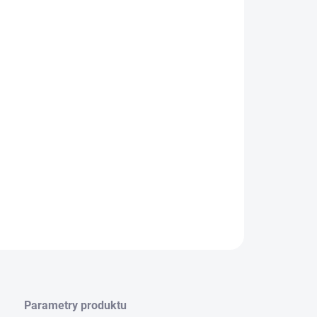
−
+
Přidat do košíku
ILNÍ INFORMACE
ZEPTAT SE
HLÍDAT
Parametry produktu