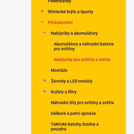
Powerbanky
í
p
Střelecké brýle a špunty
a
n
Příslušenství
e
Nabíječky a akumulátory
l
Akumulátory a náhradní baterie
pro svítilny
Nabíječky pro svítilny a světla
Montáže
Žárovky a LED moduly
Kužely a filtry
Náhradní díly pro svítilny a světla
Dálkové a patní spínače
Taktické batohy, brašny a
pouzdra