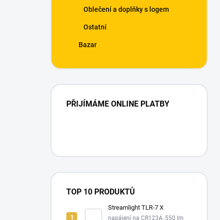
Oblečení a doplňky s logem
Ostatní
Bazar
PŘIJÍMÁME ONLINE PLATBY
TOP 10 PRODUKTŮ
Streamlight TLR-7 X
napájení na CR123A, 550 lm