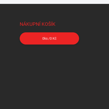
NÁKUPNÍ KOŠÍK
0
ks /
0 Kč