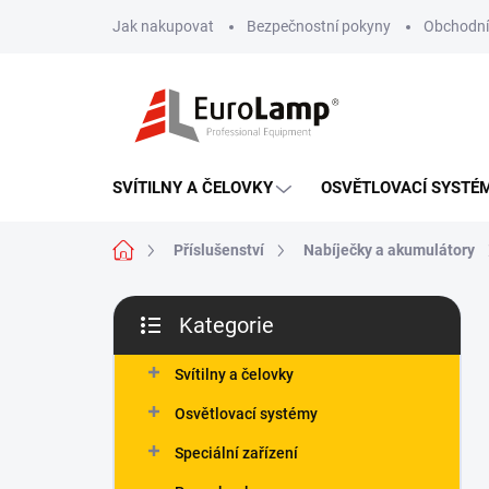
Přejít
Jak nakupovat
Bezpečnostní pokyny
Obchodní
na
obsah
SVÍTILNY A ČELOVKY
OSVĚTLOVACÍ SYSTÉ
Domů
Příslušenství
Nabíječky a akumulátory
P
Kategorie
o
Přeskočit
s
kategorie
t
Svítilny a čelovky
r
Osvětlovací systémy
a
n
Speciální zařízení
n