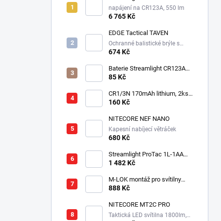
napájení na CR123A, 550 lm
6 765 Kč
EDGE Tactical TAVEN
Ochranné balistické brýle s
technologií VaporShield
674 Kč
Baterie Streamlight CR123A
3V - Lithiová
85 Kč
CR1/3N 170mAh lithium, 2ks v
balení
160 Kč
NITECORE NEF NANO
Kapesní nabíjecí větráček
680 Kč
Streamlight ProTac 1L-1AA
taktická svítilna, 350 lm, 160
1 482 Kč
m
M-LOK montáž pro svítilny
Streamlight Rail Mount
888 Kč
NITECORE MT2C PRO
Taktická LED svítilna 1800lm,