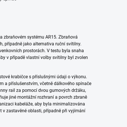
o na zbraňovém systému AR15. Zbraňová
, případně jako alternativa ruční svítilny.
 venkovních prostorách. V testu byla snaha
y v případě vlastní volby svítilny byl zvolen
stové krabičce s příslušnými údaji o výkonu.
m a příslušenstvím, včetně dálkového spínače
inny rail za pomocí dvou gumových držáku,
ňuje jiné montážní rozhraní a povrch zbraně
ganizaci kabeláže, aby byla minimalizována
át v zastavěné oblasti, případně při vyjímání