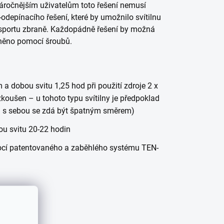
 náročnějším uživatelům toto řešení nemusí
odepínacího řešení, které by umožnilo svítilnu
nsportu zbraně. Každopádně řešení by možná
vněno pomocí šroubů.
 dobou svitu 1,25 hod při použití zdroje 2 x
koušen – u tohoto typu svítilny je předpoklad
ru s sebou se zdá být špatným směrem)
ou svitu 20-22 hodin
ocí patentovaného a zaběhlého systému TEN-