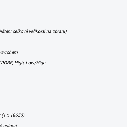
celkové velikosti na zbrani)
ovrchem
BE, High, Low/High
1 x 18650)
ý spínač