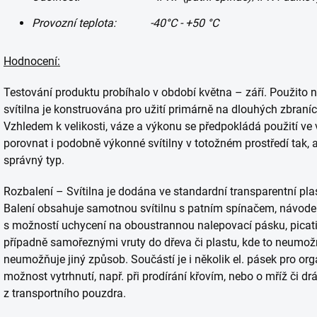
Provozní teplota: -40
°C - +50
°C
Hodnocení:
Testování produktu probíhalo v období května – září. Použit
svítilna je konstruována pro užití primárně na dlouhých zbraních
Vzhledem k velikosti, váze a výkonu se předpokládá použití ve
porovnat i podobně výkonné svítilny v totožném prostředí tak, ab
správný typ.
Rozbalení – Svítilna je dodána ve standardní transparentní pla
Balení obsahuje samotnou svítilnu s patním spínačem, návode
s možností uchycení na oboustrannou nalepovací pásku, picat
případně samořeznými vruty do dřeva či plastu, kde to neumož
neumožňuje jiný způsob. Součástí je i několik el. pásek pro or
možnost vytrhnutí, např. při prodírání křovím, nebo o mříž či dr
z transportního pouzdra.