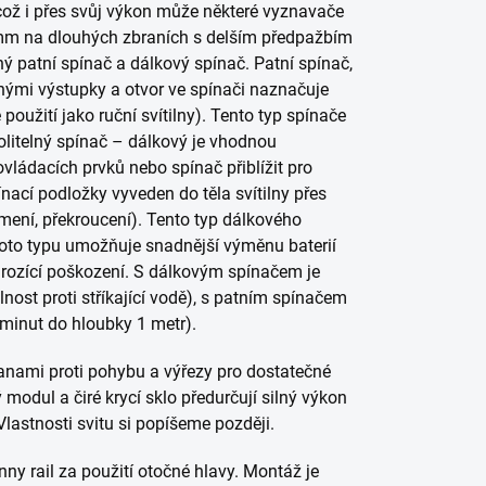
což i přes svůj výkon může některé vyznavače
 mm na dlouhých zbraních s delším předpažbím
ný patní spínač a dálkový spínač. Patní spínač,
ými výstupky a otvor ve spínači naznačuje
oužití jako ruční svítilny). Tento typ spínače
olitelný spínač – dálkový je vhodnou
 ovládacích prvků nebo spínač přiblížit pro
nací podložky vyveden do těla svítilny přes
omení, překroucení). Tento typ dálkového
oto typu umožňuje snadnější výměnu baterií
hrozící poškození. S dálkovým spínačem je
ost proti stříkající vodě), s patním spínačem
 minut do hloubky 1 metr).
anami proti pohybu a výřezy pro dostatečné
 modul a čiré krycí sklo předurčují silný výkon
Vlastnosti svitu si popíšeme později.
ny rail za použití otočné hlavy. Montáž je