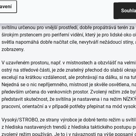
avení
Souhl
Vlastnosti – svítilna i přes větší rozměry splňuje přesně oček
svítilnu určenou pro vnější prostředí, dobře propátrává terén za
širokým prstencem pro periferní vidění, který je pro lidské oko 
světla napomáhá dobře načítat cíle, nevytváří nežádoucí stíny, 
zobrazeny.
V uzavřeném prostoru, např. v místnostech a obzvlášť na velmi 
ostrý na středové části, je zde znatelný přechod do slabší okrajo
excelují na krátkou vzdálenost, ale prohrávají na dálku, si na tu
Nejedná se o nic nepříjemného, místnost je skvěle osvětlena, na s
především určena do venkovních prostor. Zvolený režim zde by
představit skutečnost, že svítilna je nastavena i na režim NÍ
pracovní, orientační a v případě potřeby přepínat na mód vysok
Vysoký/STROBO, ze strany výrobce je dobré tento režim u svítil
z hlediska nastavených trendů z hlediska taktického postupu pr
zvolený režim používán. Je to i v návaznosti na výše popsaný dá