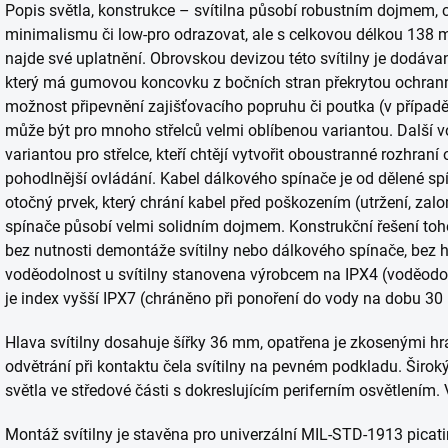
Popis světla, konstrukce – svítilna působí robustním dojmem, 
minimalismu či low-pro odrazovat, ale s celkovou délkou 138
najde své uplatnění. Obrovskou devizou této svítilny je dodáva
který má gumovou koncovku z bočních stran překrytou ochrann
možnost připevnění zajišťovacího popruhu či poutka (v případě p
může být pro mnoho střelců velmi oblíbenou variantou. Další v
variantou pro střelce, kteří chtějí vytvořit oboustranné rozhraní
pohodlnější ovládání. Kabel dálkového spínače je od dělené spí
otočný prvek, který chrání kabel před poškozením (utržení, zal
spínače působí velmi solidním dojmem. Konstrukční řešení toh
bez nutnosti demontáže svítilny nebo dálkového spínače, bez 
voděodolnost u svítilny stanovena výrobcem na IPX4 (voděodoln
je index vyšší IPX7 (chráněno při ponoření do vody na dobu 30
Hlava svítilny dosahuje šířky 36 mm, opatřena je zkosenými hr
odvětrání při kontaktu čela svítilny na pevném podkladu. Široký
světla ve středové části s dokreslujícím periferním osvětlením. 
Montáž svítilny je stavěna pro univerzální MIL-STD-1913 picatin