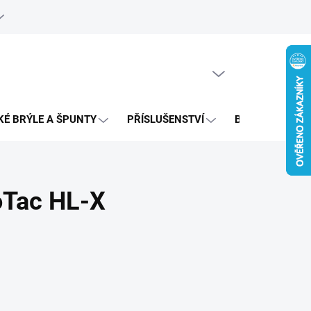
e objednávka
PRÁZDNÝ KOŠÍK
NÁKUPNÍ
KOŠÍK
KÉ BRÝLE A ŠPUNTY
PŘÍSLUŠENSTVÍ
BAZAR
oTac HL-X