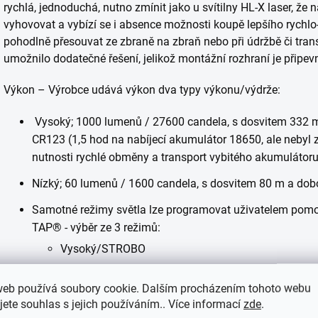
rychlá, jednoduchá, nutno zmínit jako u svítilny HL-X laser, že
vyhovovat a vybízí se i absence možnosti koupě lepšího rychlo-
pohodlně přesouvat ze zbraně na zbraň nebo při údržbě či tra
umožnilo dodatečné řešení, jelikož montážní rozhraní je připe
Výkon – Výrobce udává výkon dva typy výkonu/výdrže:
Vysoký; 1000 lumenů / 27600 candela, s dosvitem 332 m a
CR123 (1,5 hod na nabíjecí akumulátor 18650, ale nebyl z
nutnosti rychlé obměny a transport vybitého akumuláto
Nízký; 60 lumenů / 1600 candela, s dosvitem 80 m a dob
Samotné režimy světla lze programovat uživatelem pom
TAP® - výběr ze 3 režimů:
Vysoký/STROBO
Vysoký
web používá soubory cookie. Dalším procházením tohoto webu
Nízký/vysoký
jete souhlas s jejich používáním.. Více informací
zde
.