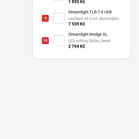
1x18650, 3600mAh, USB-C
1 855 Kč
Streamlight TLR-7 X USB
napájení na Li-ion akumulátor,
725 lm / 550 lm
7 559 Kč
Streamlight Wedge SL
LED svítilna 500lm, černá
2 794 Kč