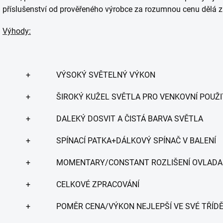
příslušenství od prověřeného výrobce za rozumnou cenu dělá 
Výhody:
+ VÝSOKÝ SVĚTELNÝ VÝKON
+ ŠIROKÝ KUŽEL SVĚTLA PRO VENKOVNÍ POUŽI
+ DALEKÝ DOSVIT A ČISTÁ BARVA SVĚTLA
+ SPÍNACÍ PATKA+DÁLKOVÝ SPÍNAČ V BALENÍ
+ MOMENTARY/CONSTANT ROZLIŠENÍ OVLADAČ
+ CELKOVÉ ZPRACOVÁNÍ
+ POMĚR CENA/VÝKON NEJLEPŠÍ VE SVÉ TŘÍD