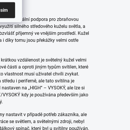
asím
ávání, maximální podpora pro zbraňovou
 využití silného středového kuželu světla, a
obzvlášť příjemný ve vnějším prostředí. Kužel
a i díky tomu jsou překážky velmi ostře
krátkou vzdálenost je světelný kužel velmi
vé části a oproti jiným typům svítilen, které
to vlastnost musí uživatel chvíli zvykat.
tředu i periferně, ale tato svítilna je
l nastaven na „HIGH“ – VYSOKÝ, ale lze si
ZKÝ/VYSOKÝ kdy je používána především jako
ý.
ny nastavit v případě potřeb zákazníka, ale
áce se světlem, a světelnými zdroji, nebyl
lkový spínač, který byl u svítilny používán,