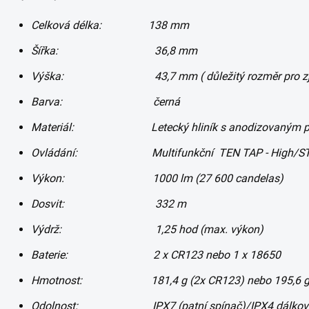
Celková délka: 138 mm
Šířka: 36,8 mm
Výška: 43,7 mm ( důležitý rozměr pro zjištění 
Barva: černá
Materiál: Letecký hliník s anodizovaným p
Ovládání: Multifunkční TEN TAP - High/STRO
Výkon: 1000 lm (27 600 candelas)
Dosvit: 332 m
Výdrž: 1,25 hod (max. výkon)
Baterie: 2 x CR123 nebo 1 x 18650
Hmotnost: 181,4 g (2x CR123) nebo 195,6 g (
Odolnost: IPX7 (patní spínač)/IPX4
dálkov