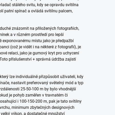
adač stálého svitu, kdy se opravdu svítilna
lí patní spínač a ovládá svítilnu palcem,
duché znázornit na přiložených fotografiích,
ínek a v různém prostředí pro lepší
ně exponovanému místu jako je předpažbí
i (což je vidět i na některé z fotografií), je
é relaci, jako je gumový kryt pro uchycení
Toto příslušenství + správná údržba zajistí
erý lze individuálně přizpůsobit uživateli, kdy
pínače, nastavit preferovaný světelný mód a typ
vzdálenosti 25-50-100 m by bylo vhodnější
okud je pohyb zaměřen v travnatém či
osahující i 100-150-200 m, pak je tato svítilny
ovrchu, minimum zbytečných designových
í velký výkon, a dostatečné množství