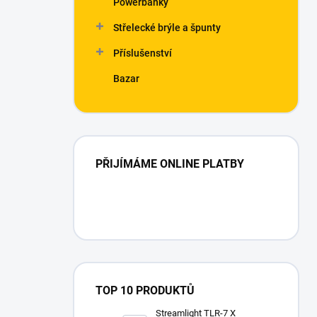
Powerbanky
í
p
Střelecké brýle a špunty
a
n
Příslušenství
e
Bazar
l
PŘIJÍMÁME ONLINE PLATBY
TOP 10 PRODUKTŮ
Streamlight TLR-7 X