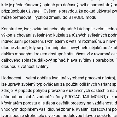
kde je předdefinovaný spínač pro dočasný svit a samostatný ovl
přizpůsobuje uživateli. Ovšem je pravdou, že pokud uživatel zvo
může preferovat i rychlou změnu do STROBO módu.
Konstrukce, tvar, ovládání nebo případně i úchop je velmi jedno
výkon a chování světelného kuželu za různých světelných podm
individuální posouzení. I vzhledem k větším rozměrům, a hlav
dlouhé zbraně, kdy se při manipulaci nevyhnete nějakému škrábanc
dalším moudrým krokem dostupné příslušenství v rozumné cenov
dálkového spínače, dálkový spínač, hlava svítilny s parabolou. 
dlouhou životnost svítilny.
Hodnocení – velmi dobře a kvalitně vyrobený pracovní nástroj, kt
lze upravit zvolený typ ovládání za použití odlišných variant s
zdroje. V případě pohybu převážně v uzavřených částech a na 
sáhnout pro slabší variantě z řady PROTAC RAIL MOUNT, ale p
křovinatém porostu a je třeba osvětlit prostory na vzdálenosti d
vhodným doplňkem vaší dlouhé zbraně. Kvalitní zpracování p
tvarů, pouze strohé tělo s velkou modulovou hlavou poskytujíc