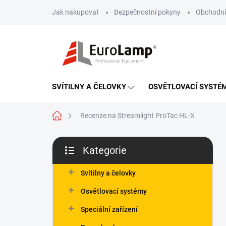
Přejít
Jak nakupovat
Bezpečnostní pokyny
Obchodní
na
obsah
SVÍTILNY A ČELOVKY
OSVĚTLOVACÍ SYSTÉ
Domů
Recenze na Streamlight ProTac HL-X
P
Kategorie
o
Přeskočit
s
kategorie
t
Svítilny a čelovky
r
Osvětlovací systémy
a
n
Speciální zařízení
n