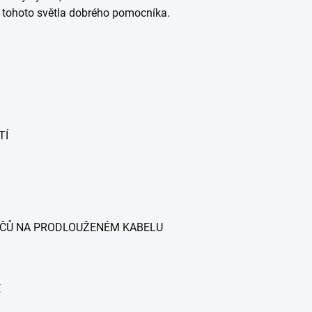
z tohoto světla dobrého pomocníka.
TÍ
Ů NA PRODLOUŽENÉM KABELU
Ě