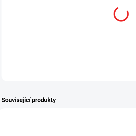
12.
DETA
Související produkty
SML88083
SML880248