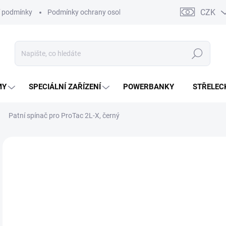
CZK
 podmínky
Podmínky ochrany osobních údajů
Kontakty
Moj
Hledat
MY
SPECIÁLNÍ ZAŘÍZENÍ
POWERBANKY
STŘELEC
Patní spínač pro ProTac 2L-X, černý
ZNAČKA:
STREAMLIGHT
3
309
Měr
SK
cena
MŮŽ
DO: