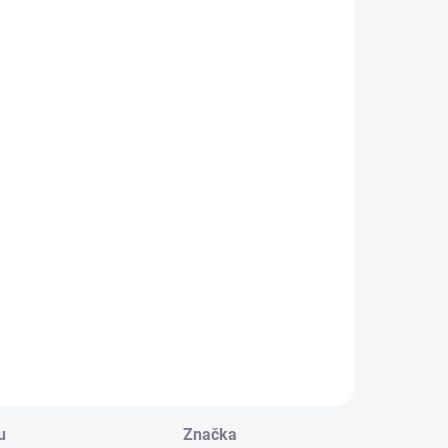
SKLADEM
SKLADEM
lip pro
BAZAR -
vítilny ProTac
Streamlight
2L-X
ProTac 2L-X-
USB Taktická
220 Kč
1 744 Kč
LED svítilna
81,82 Kč bez DPH
1 441,32 Kč bez
500lm
DPH
Do košíku
Do košíku
u
Značka