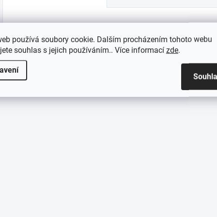
web používá soubory cookie. Dalším procházením tohoto webu
Náhradní patní spínač pro svítilny ProTac 2L-X.
jete souhlas s jejich používáním.. Více informací
zde
.
avení
Souhl