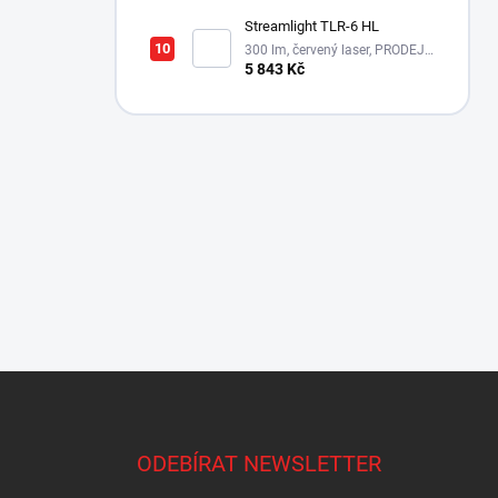
Streamlight TLR-6 HL
300 lm, červený laser, PRODEJ
MOŽNÝ POUZE NA ÚZEMÍ ČR!!!
5 843 Kč
Z
á
p
a
ODEBÍRAT NEWSLETTER
t