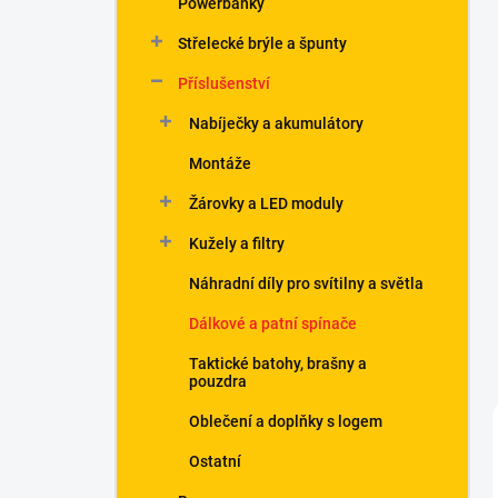
Powerbanky
í
p
Střelecké brýle a špunty
a
n
Příslušenství
e
Nabíječky a akumulátory
l
Montáže
Žárovky a LED moduly
Kužely a filtry
Náhradní díly pro svítilny a světla
Dálkové a patní spínače
Taktické batohy, brašny a
pouzdra
Oblečení a doplňky s logem
Ostatní