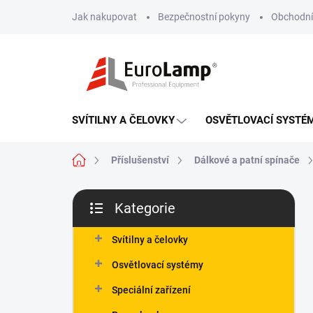
Přejít
Jak nakupovat
Bezpečnostní pokyny
Obchodní
na
obsah
SVÍTILNY A ČELOVKY
OSVĚTLOVACÍ SYSTÉ
Domů
Příslušenství
Dálkové a patní spínače
P
Kategorie
o
Přeskočit
s
kategorie
t
Svítilny a čelovky
r
Osvětlovací systémy
a
n
Speciální zařízení
n