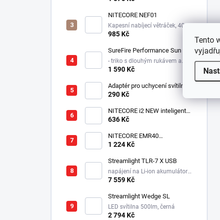
světlem po obvodu
NITECORE NEF01
Kapesní nabíjecí větráček, 4000
mAh
985 Kč
Tento 
vyjadřu
SureFire Performance Sun
- triko s dlouhým rukávem a
kapucí proti slunci a větru -
1 590 Kč
Nast
logo SUREFIRE
Adaptér pro uchycení svítilny
do přilby Dräger HPS 7000
290 Kč
NITECORE i2 NEW inteligentní
nabíječka-dvě nezávislé
636 Kč
pozice, nabíjí Li-Ion, Ni-MH,
Ni-Cd, 12/230V
NITECORE EMR40
elektronický repelent,
1 224 Kč
7800mAh, USB-C, MOLLE
uchycení, až 5m dosah
Streamlight TLR-7 X USB
napájení na Li-ion akumulátor,
725 lm / 550 lm
7 559 Kč
Streamlight Wedge SL
LED svítilna 500lm, černá
2 794 Kč