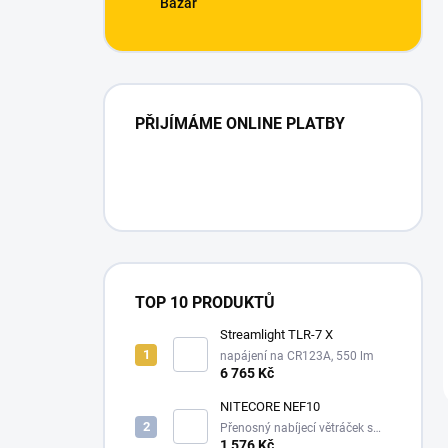
Bazar
PŘIJÍMÁME ONLINE PLATBY
TOP 10 PRODUKTŮ
Streamlight TLR-7 X
napájení na CR123A, 550 lm
6 765 Kč
NITECORE NEF10
Přenosný nabíjecí větráček s
10000 mAh powerbankou, a
1 576 Kč