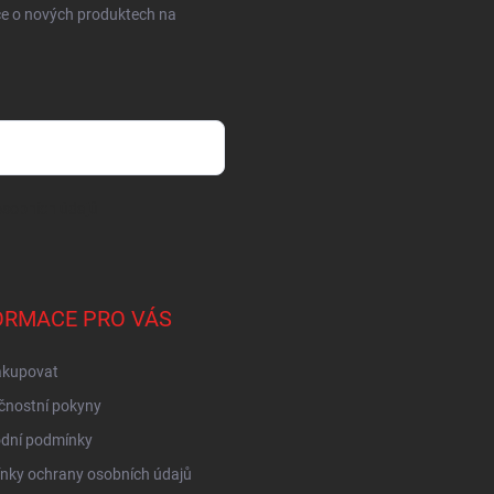
ce o nových produktech na
sobních údajů
ORMACE PRO VÁS
akupovat
čnostní pokyny
dní podmínky
nky ochrany osobních údajů