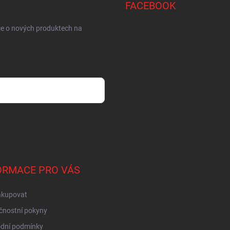
FACEBOOK
ce o nových produktech na
sobních údajů
ORMACE PRO VÁS
akupovat
čnostní pokyny
dní podmínky