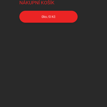
NÁKUPNÍ KOŠÍK
0
ks /
0 Kč