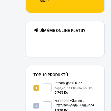
Bazar
PŘIJÍMÁME ONLINE PLATBY
TOP 10 PRODUKTŮ
Streamlight TLR-7 X
napájení na CR123A, 550 lm
6 765 Kč
NITECORE výkonná
Powerbanka NB10000 Gen4
USB-C, až 3A výstup, 10000
mAh
1 970 Kč