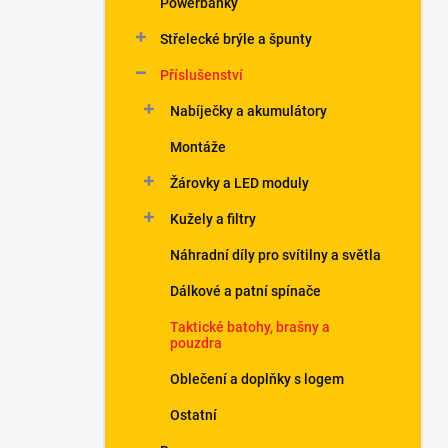
Powerbanky
í
p
Střelecké brýle a špunty
a
n
Příslušenství
e
Nabíječky a akumulátory
l
Montáže
Žárovky a LED moduly
Kužely a filtry
Náhradní díly pro svítilny a světla
Dálkové a patní spínače
Taktické batohy, brašny a
pouzdra
Oblečení a doplňky s logem
Ostatní