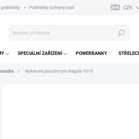
CZK
 podmínky
Podmínky ochrany osobních údajů
Kontakty
Moj
Hledat
MY
SPECIÁLNÍ ZAŘÍZENÍ
POWERBANKY
STŘELEC
pouzdra
Nylonové pouzdro pro Regula 101X
ZNAČKA:
REGULA
4
374
Měr
NA
cena
DETA