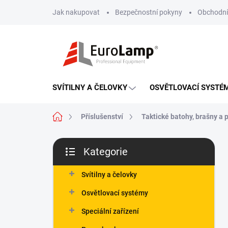
Přejít
Jak nakupovat
Bezpečnostní pokyny
Obchodní
na
obsah
SVÍTILNY A ČELOVKY
OSVĚTLOVACÍ SYSTÉ
Domů
Příslušenství
Taktické batohy, brašny a 
P
Kategorie
o
Přeskočit
s
kategorie
t
Svítilny a čelovky
r
Osvětlovací systémy
a
n
Speciální zařízení
n