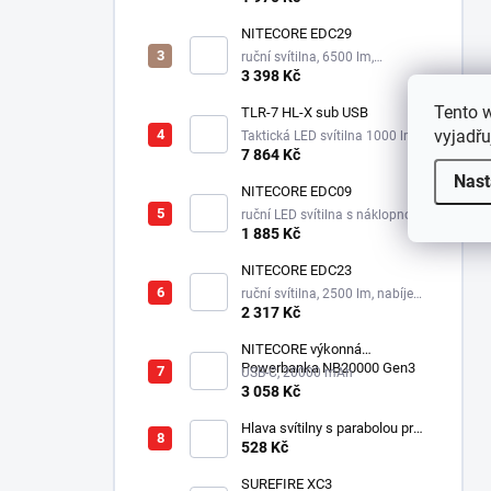
NITECORE EDC29
ruční svítilna, 6500 lm,
integrovaný aku 2500 mAh
3 398 Kč
Tento 
TLR-7 HL-X sub USB
vyjadřu
Taktická LED svítilna 1000 lm,
1xSL-B9 nabíjecí aku.
7 864 Kč
Nast
NITECORE EDC09
ruční LED svítilna s náklopnou
hlavou, 3 odstíny bílé,
1 885 Kč
integrovaný aku 1100 mAh
NITECORE EDC23
ruční svítilna, 2500 lm, nabíjecí
USB-C, integrovaný aku 1500
2 317 Kč
mAh, 280 m
NITECORE výkonná
Powerbanka NB20000 Gen3
USB-C, 20000 mAh
3 058 Kč
Hlava svítilny s parabolou pro
Survivor LED XPE
528 Kč
SUREFIRE XC3