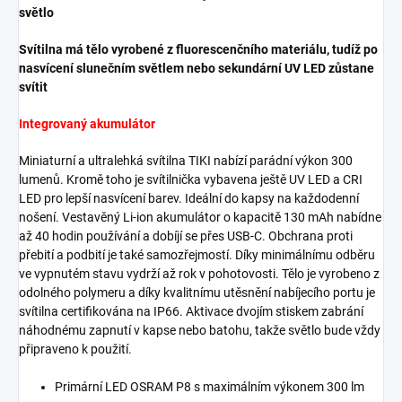
světlo
Svítilna má tělo vyrobené z fluorescenčního materiálu, tudíž po
nasvícení slunečním světlem nebo sekundární UV LED zůstane
svítit
Integrovaný akumulátor
Miniaturní a ultralehká svítilna TIKI nabízí parádní výkon 300
lumenů. Kromě toho je svítilnička vybavena ještě UV LED a CRI
LED pro lepší nasvícení barev. Ideální do kapsy na každodenní
nošení. Vestavěný Li-ion akumulátor o kapacitě 130 mAh nabídne
až 40 hodin používání a dobíjí se přes USB-C. Obchrana proti
přebití a podbití je také samozřejmostí. Díky minimálnímu odběru
ve vypnutém stavu vydrží až rok v pohotovosti. Tělo je vyrobeno z
odolného polymeru a díky kvalitnímu utěsnění nabíjecího portu je
svítilna certifikována na IP66. Aktivace dvojím stiskem zabrání
náhodnému zapnutí v kapse nebo batohu, takže světlo bude vždy
připraveno k použití.
Primární LED OSRAM P8 s maximálním výkonem 300 lm