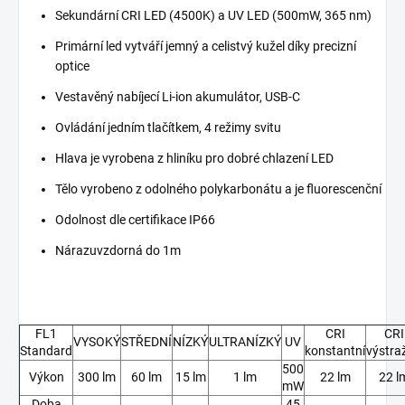
Sekundární CRI LED (4500K) a UV LED (500mW, 365 nm)
Primární led vytváří jemný a celistvý kužel díky precizní
optice
Vestavěný nabíjecí Li-ion akumulátor, USB-C
Ovládání jedním tlačítkem, 4 režimy svitu
Hlava je vyrobena z hliníku pro dobré chlazení LED
Tělo vyrobeno z odolného polykarbonátu a je fluorescenční
Odolnost dle certifikace IP66
Nárazuvzdorná do 1m
FL1
CRI
CRI
VYSOKÝ
STŘEDNÍ
NÍZKÝ
ULTRANÍZKÝ
UV
Standard
konstantní
výstra
500
Výkon
300 lm
60 lm
15 lm
1 lm
22 lm
22 l
mW
Doba
45