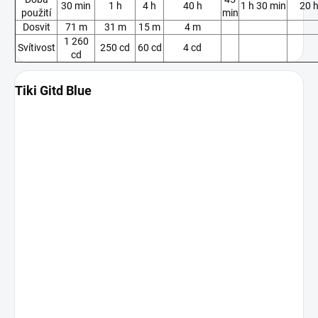
30 min
1 h
4 h
40 h
1 h 30 min
20 
použití
min
Dosvit
71 m
31 m
15 m
4 m
1 260
Svítivost
250 cd
60 cd
4 cd
cd
Tiki Gitd Blue