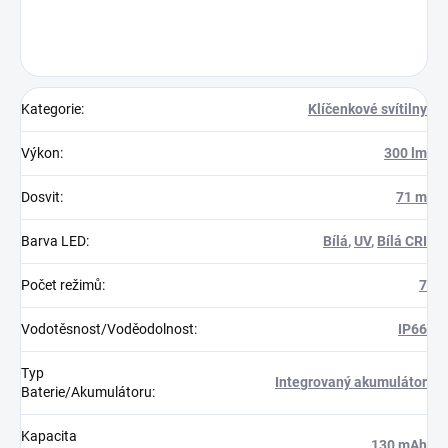
Kategorie
:
Klíčenkové svítilny
Výkon
:
300 lm
Dosvit
:
71 m
Barva LED
:
Bílá
,
UV
,
Bílá CRI
Počet režimů
:
7
Vodotěsnost/Voděodolnost
:
IP66
Typ
Integrovaný akumulátor
Baterie/Akumulátoru
:
Kapacita
130 mAh