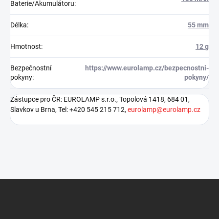
Baterie/Akumulátoru
:
Délka
:
55 mm
Hmotnost
:
12 g
Bezpečnostní
https://www.eurolamp.cz/bezpecnostni-
pokyny
:
pokyny/
Zástupce pro ČR: EUROLAMP s.r.o., Topolová 1418, 684 01,
Slavkov u Brna, Tel: +420 545 215 712,
eurolamp@eurolamp.cz
Z
á
p
a