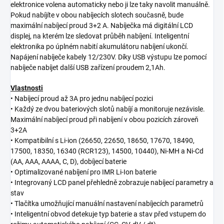
elektronice volena automaticky nebo ji lze taky navolit manuálně.
Pokud nabíjíte v obou nabíjecích slotech současně, bude
maximální nabíjecí proud 3+2 A. Nabíječka má digitální LCD
displej, na kterém lze sledovat průběh nabíjení. Inteligentní
elektronika po úplném nabití akumulátoru nabíjení ukončí.
Napájení nabíječe kabely 12/230V. Díky USB výstupu lze pomocí
nabíječe nabíjet další USB zařízení proudem 2,1Ah.
Vlastnosti
• Nabíjecí proud až 3A pro jednu nabíjecí pozici
• Každý ze dvou bateriových slotů nabíjí a monitoruje nezávisle.
Maximální nabíjecí proud při nabíjení v obou pozicích zároveň
3+2A
• Kompatibilní s Li-ion (26650, 22650, 18650, 17670, 18490,
17500, 18350, 16340 (RCR123), 14500, 10440), Ni-MH a Ni-Cd
(AA, AAA, AAAA, C, D), dobíjecí baterie
• Optimalizované nabíjení pro IMR Li-Ion baterie
• Integrovaný LCD panel přehledně zobrazuje nabíjecí parametry a
stav
• Tlačítka umožňující manuální nastavení nabíjecích parametrů
• Inteligentní obvod detekuje typ baterie a stav před vstupem do