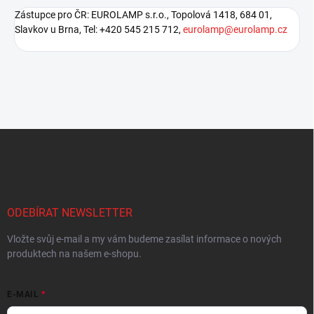
Zástupce pro ČR: EUROLAMP s.r.o., Topolová 1418, 684 01,
Slavkov u Brna, Tel: +420 545 215 712,
eurolamp@eurolamp.cz
Z
á
p
a
t
í
ODEBÍRAT NEWSLETTER
Vložte svůj e-mail a my vám budeme zasílat informace o nových
produktech na našem e-shopu.
E-MAIL