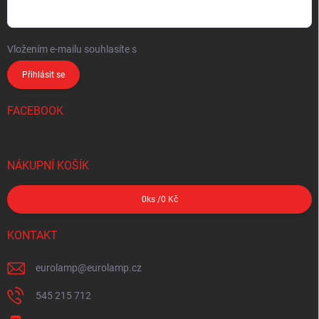
Vložením e-mailu souhlasíte s
podmínkami ochrany osobních údajů
Přihlásit se
FACEBOOK
NÁKUPNÍ KOŠÍK
0
ks /
0 Kč
KONTAKT
eurolamp
@
eurolamp.cz
545 215 712