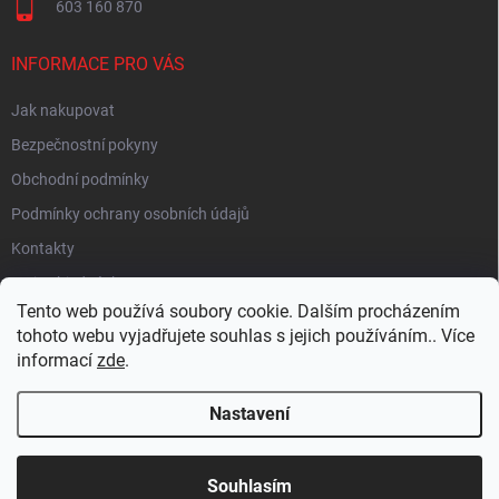
603 160 870
INFORMACE PRO VÁS
Jak nakupovat
Bezpečnostní pokyny
Obchodní podmínky
Podmínky ochrany osobních údajů
Kontakty
Moje objednávka
Tento web používá soubory cookie. Dalším procházením
tohoto webu vyjadřujete souhlas s jejich používáním.. Více
informací
zde
.
HEUREKA
Nastavení
Copyright 2026
EUROLAMP.cz
. Všechna práva vyhrazena.
Souhlasím