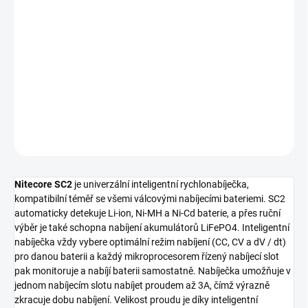
1 673 Kč
1 382,64 Kč bez DPH
Měrná
NA DOTAZ
cena:
DETAILNÍ INFORMACE
ZEPTAT SE
HLÍDAT
Nitecore SC2
je univerzální inteligentní rychlonabíječka,
kompatibilní téměř se všemi válcovými nabíjecími bateriemi. SC2
automaticky detekuje Li-ion, Ni-MH a Ni-Cd baterie, a přes ruční
výběr je také schopna nabíjení akumulátorů LiFePO4. Inteligentní
nabíječka vždy vybere optimální režim nabíjení (CC, CV a dV / dt)
pro danou baterii a každý mikroprocesorem řízený nabíjecí slot
pak monitoruje a nabíjí baterii samostatně. Nabíječka umožňuje v
jednom nabíjecím slotu nabíjet proudem až 3A, čímž výrazně
zkracuje dobu nabíjení. Velikost proudu je díky inteligentní