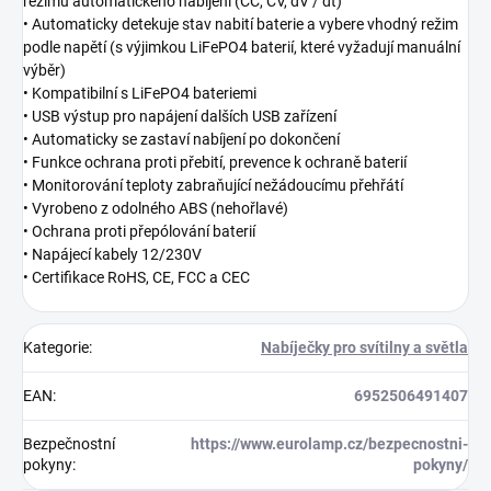
režimu automatického nabíjení (CC, CV, dV / dt)
• Automaticky detekuje stav nabití baterie a vybere vhodný režim
podle napětí (s výjimkou LiFePO4 baterií, které vyžadují manuální
výběr)
• Kompatibilní s LiFePO4 bateriemi
• USB výstup pro napájení dalších USB zařízení
• Automaticky se zastaví nabíjení po dokončení
• Funkce ochrana proti přebití, prevence k ochraně baterií
• Monitorování teploty zabraňující nežádoucímu přehřátí
• Vyrobeno z odolného ABS (nehořlavé)
• Ochrana proti přepólování baterií
• Napájecí kabely 12/230V
• Certifikace RoHS, CE, FCC a CEC
Kategorie
:
Nabíječky pro svítilny a světla
EAN
:
6952506491407
Bezpečnostní
https://www.eurolamp.cz/bezpecnostni-
pokyny
:
pokyny/