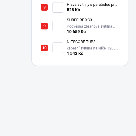
Hlava svítilny s parabolou pro
Survivor LED XPE
528 Kč
SUREFIRE XC3
Podvěsná zbraňová svítilna
550 lm s integrovanou montáží
10 659 Kč
NITECORE TUP2
kapesní svítilna na klíče, 1200
lm, 125 m
1 543 Kč