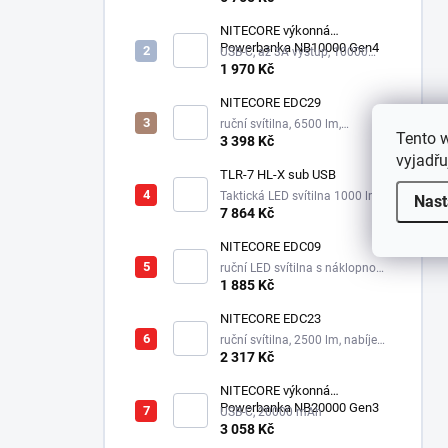
NITECORE výkonná
Powerbanka NB10000 Gen4
USB-C, až 3A výstup, 10000
mAh
1 970 Kč
NITECORE EDC29
ruční svítilna, 6500 lm,
Tento 
integrovaný aku 2500 mAh
3 398 Kč
vyjadřu
TLR-7 HL-X sub USB
Taktická LED svítilna 1000 lm,
Nast
1xSL-B9 nabíjecí aku.
7 864 Kč
NITECORE EDC09
ruční LED svítilna s náklopnou
hlavou, 3 odstíny bílé,
1 885 Kč
integrovaný aku 1100 mAh
NITECORE EDC23
ruční svítilna, 2500 lm, nabíjecí
USB-C, integrovaný aku 1500
2 317 Kč
mAh, 280 m
NITECORE výkonná
Powerbanka NB20000 Gen3
USB-C, 20000 mAh
3 058 Kč