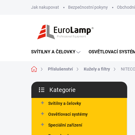
Přejít
Jak nakupovat
Bezpečnostní pokyny
Obchodní
na
obsah
SVÍTILNY A ČELOVKY
OSVĚTLOVACÍ SYSTÉ
Domů
Příslušenství
Kužely a filtry
NITECOR
P
Kategorie
o
Přeskočit
s
kategorie
t
Svítilny a čelovky
r
Osvětlovací systémy
a
n
Speciální zařízení
n