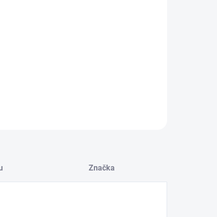
EME DORUČIT DO:
ZVOLTE VARIANTU
−
+
Přidat do košíku
ZEPTAT SE
HLÍDAT
u
Značka