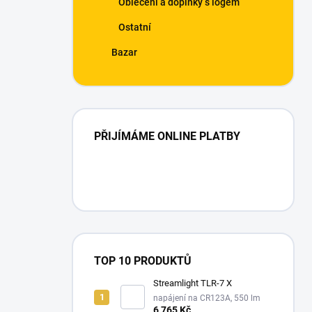
Oblečení a doplňky s logem
Ostatní
Bazar
PŘIJÍMÁME ONLINE PLATBY
TOP 10 PRODUKTŮ
Streamlight TLR-7 X
napájení na CR123A, 550 lm
6 765 Kč