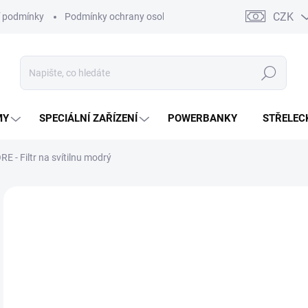
CZK
 podmínky
Podmínky ochrany osobních údajů
Kontakty
Moj
Hledat
MY
SPECIÁLNÍ ZAŘÍZENÍ
POWERBANKY
STŘELEC
E - Filtr na svítilnu modrý
ZNAČKA:
NITECORE
o
od
Měr
ZVO
cena
VEL