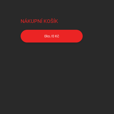
NÁKUPNÍ KOŠÍK
0
ks /
0 Kč