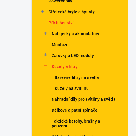
Powerbanky
í
p
Střelecké brýle a špunty
a
n
Příslušenství
e
Nabíječky a akumulátory
l
Montáže
Žárovky a LED moduly
Kužely a filtry
Barevné filtry na světla
Kužely na svítilnu
Náhradní díly pro svítilny a světla
Dálkové a patní spínače
Taktické batohy, brašny a
pouzdra