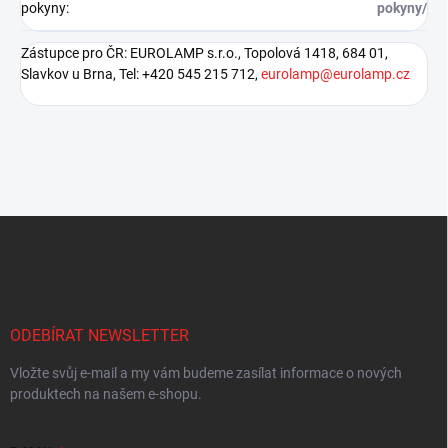
pokyny
:
pokyny/
Zástupce pro ČR: EUROLAMP s.r.o., Topolová 1418, 684 01,
Slavkov u Brna, Tel: +420 545 215 712,
eurolamp@eurolamp.cz
Z
á
p
a
t
í
ODEBÍRAT NEWSLETTER
Vložte svůj e-mail a my vám budeme zasílat informace o nových
produktech na našem e-shopu.