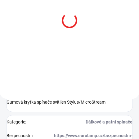
SKLADEM
SKLADEM
MicroStream - malá
MicroStream USB -
tužková LED svítilna,
nabíjecí LED svítilna,
1xAAA
250lm
882 Kč
1 498 Kč
od
728,93 Kč bez DPH
od 1 238,02 Kč bez DPH
Do košíku
Detail
Gumová krytka spínače svítilen Stylus/MicroStream
Kategorie
:
Dálkové a patní spínače
Bezpečnostní
https://www.eurolamp.cz/bezpecnostni-