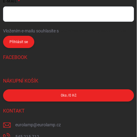
E-MAIL
Vložením e-mailu souhlasíte s
podmínkami ochrany osobních údajů
Přihlásit se
FACEBOOK
NÁKUPNÍ KOŠÍK
0
ks /
0 Kč
KONTAKT
eurolamp
@
eurolamp.cz
545 215 712