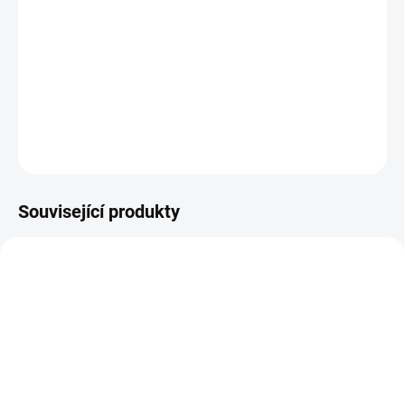
12.8.2026
−
+
Přidat do košíku
DETAILNÍ INFORMACE
ZEPTAT SE
HLÍDAT
Související produkty