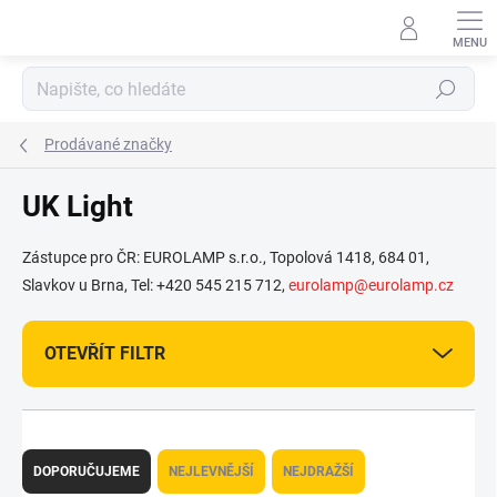
Přejít
na
obsah
Hledat
Prodávané značky
UK Light
Zástupce pro ČR: EUROLAMP s.r.o., Topolová 1418, 684 01,
Slavkov u Brna, Tel: +420 545 215 712,
eurolamp@eurolamp.cz
OTEVŘÍT FILTR
Ř
a
DOPORUČUJEME
NEJLEVNĚJŠÍ
NEJDRAŽŠÍ
z