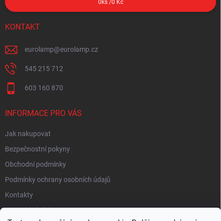
0
ks /
0 Kč
KONTAKT
eurolamp
@
eurolamp.cz
545 215 712
603 160 870
INFORMACE PRO VÁS
Jak nakupovat
Bezpečnostní pokyny
Obchodní podmínky
Podmínky ochrany osobních údajů
Kontakty
Moje objednávka