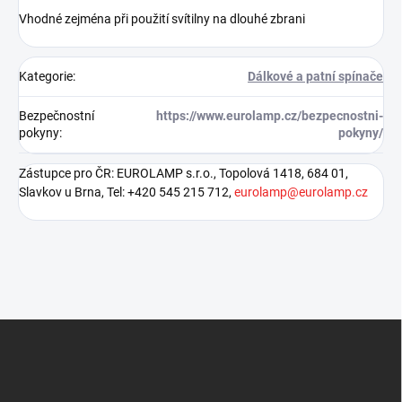
Vhodné zejména při použití svítilny na dlouhé zbrani
Kategorie
:
Dálkové a patní spínače
Bezpečnostní
https://www.eurolamp.cz/bezpecnostni-
pokyny
:
pokyny/
Zástupce pro ČR: EUROLAMP s.r.o., Topolová 1418, 684 01,
Slavkov u Brna, Tel: +420 545 215 712,
eurolamp@eurolamp.cz
Z
á
p
a