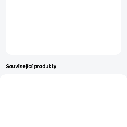
12.8.2026
−
+
Přidat do košíku
DETAILNÍ INFORMACE
ZEPTAT SE
HLÍDAT
Související produkty