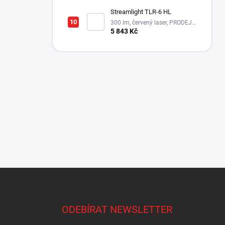
Streamlight TLR-6 HL
300 lm, červený laser, PRODEJ
MOŽNÝ POUZE NA ÚZEMÍ ČR!!!
5 843 Kč
Z
á
p
a
ODEBÍRAT NEWSLETTER
t