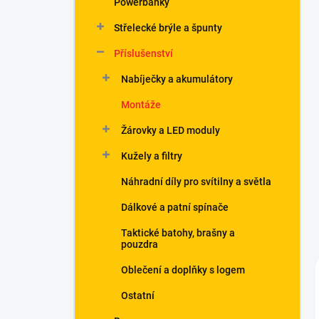
Powerbanky
í
p
Střelecké brýle a špunty
a
n
Příslušenství
e
Nabíječky a akumulátory
l
Montáže
Žárovky a LED moduly
Kužely a filtry
Náhradní díly pro svítilny a světla
Dálkové a patní spínače
Taktické batohy, brašny a
pouzdra
Oblečení a doplňky s logem
Ostatní