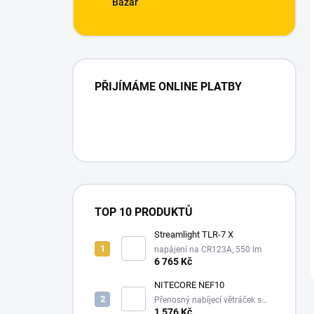
Bazar
PŘIJÍMÁME ONLINE PLATBY
TOP 10 PRODUKTŮ
Streamlight TLR-7 X
napájení na CR123A, 550 lm
6 765 Kč
NITECORE NEF10
Přenosný nabíjecí větráček s
10000 mAh powerbankou, a
1 576 Kč