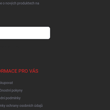
ce o nových produktech na
sobních údajů
ORMACE PRO VÁS
akupovat
čnostní pokyny
dní podmínky
nky ochrany osobních údajů