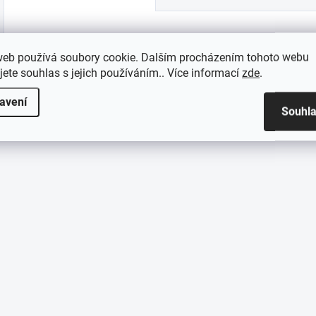
web používá soubory cookie. Dalším procházením tohoto webu
Z71 Držák do MOLLE pro SureFire Helmet Light HL1
jete souhlas s jejich používáním.. Více informací
zde
.
avení
Souhl