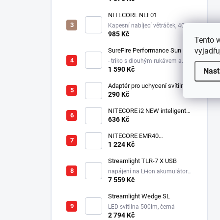
světlem po obvodu
NITECORE NEF01
Kapesní nabíjecí větráček, 4000
mAh
985 Kč
Tento 
vyjadřu
SureFire Performance Sun
- triko s dlouhým rukávem a
kapucí proti slunci a větru -
1 590 Kč
Nast
logo SUREFIRE
Adaptér pro uchycení svítilny
do přilby Dräger HPS 7000
290 Kč
NITECORE i2 NEW inteligentní
nabíječka-dvě nezávislé
636 Kč
pozice, nabíjí Li-Ion, Ni-MH,
Ni-Cd, 12/230V
NITECORE EMR40
elektronický repelent,
1 224 Kč
7800mAh, USB-C, MOLLE
uchycení, až 5m dosah
Streamlight TLR-7 X USB
napájení na Li-ion akumulátor,
725 lm / 550 lm
7 559 Kč
Streamlight Wedge SL
LED svítilna 500lm, černá
2 794 Kč