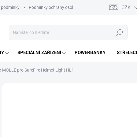
CZK
 podmínky
Podmínky ochrany osobních údajů
Kontakty
Moj
Hledat
MY
SPECIÁLNÍ ZAŘÍZENÍ
POWERBANKY
STŘELEC
o MOLLE pro SureFire Helmet Light HL1
ZNAČKA:
SUREFIRE
1 
1 5
Měr
NA
cena
DETA