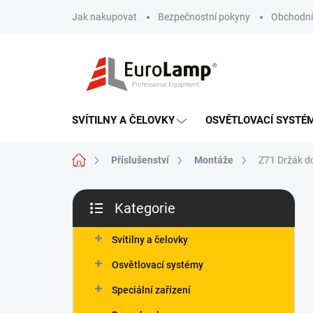
Přejít
Jak nakupovat
Bezpečnostní pokyny
Obchodní
na
obsah
SVÍTILNY A ČELOVKY
OSVĚTLOVACÍ SYSTÉ
Domů
Příslušenství
Montáže
Z71 Držák d
P
Kategorie
o
Přeskočit
s
kategorie
t
Svítilny a čelovky
r
Osvětlovací systémy
a
n
Speciální zařízení
n