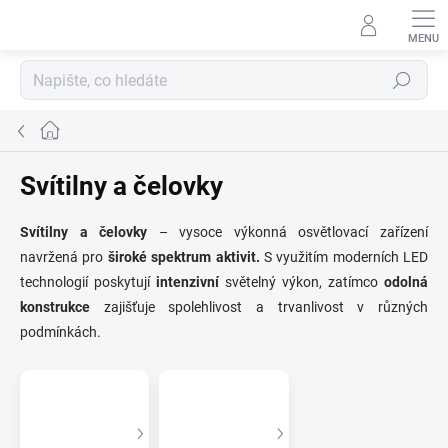
Přejít
na
obsah
Hledat
Domů
Svítilny a čelovky
Svítilny a čelovky
– vysoce výkonná osvětlovací zařízení
navržená pro
široké spektrum aktivit.
S využitím moderních LED
technologií poskytují
intenzivní
světelný výkon, zatímco
odolná
konstrukce
zajišťuje spolehlivost a trvanlivost v různých
podmínkách.