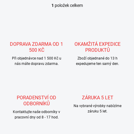
1
položek celkem
O
v
l
á
d
a
c
DOPRAVA ZDARMA OD 1
OKAMŽITÁ EXPEDICE
í
500 KČ
PRODUKTŮ
p
r
Při objednávce nad 1 500 Kč u
Zboží objednané do 13 h
nás máte dopravu zdarma.
v
expedujeme ten samý den.
k
y
v
ý
p
PORADENSTVÍ OD
ZÁRUKA 5 LET
i
ODBORNÍKŮ
s
Na vybrané výrobky nabízíme
u
záruku 5 let.
Kontaktujte naše odborníky v
pracovní dny od 8 - 17 hod.