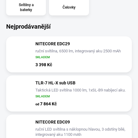
Svítilny a
Čelovky
baterky
Nejprodávanější
NITECORE EDC29
ruční svítilna, 6500 lm, integrovaný aku 2500 mAh
SKLADEM
3 398 Kč
TLR-7 HL-X sub USB
Taktická LED svítilna 1000 lm, 1xSL-B9 nabíjecí aku.
SKLADEM
7 864 Kč
od
NITECORE EDC09
ruční LED svítilna s náklopnou hlavou, 3 odstíny bílé,
integrovaný aku 1100 mAh