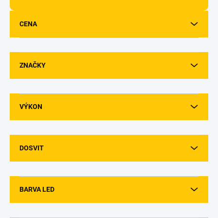
d
u
CENA
k
t
ů
ZNAČKY
VÝKON
DOSVIT
BARVA LED