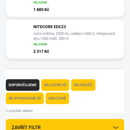
SKLADEM
1 885 Kč
NITECORE EDC23
ruční svítilna, 2500 lm, nabíjecí USB-C, integrovaný
aku 1500 mAh, 280 m
SKLADEM
2 317 Kč
Ř
a
DOPORUČUJEME
NEJLEVNĚJŠÍ
NEJDRAŽŠÍ
z
e
NEJPRODÁVANĚJŠÍ
ABECEDNĚ
n
í
1
položek celkem
p
r
ZAVŘÍT FILTR
o