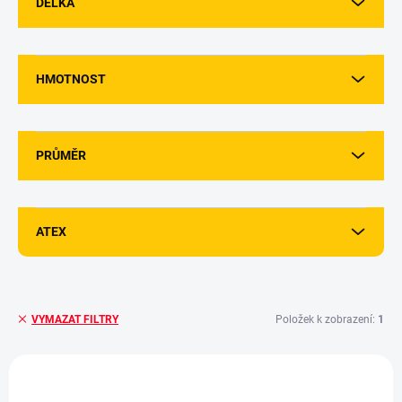
DÉLKA
HMOTNOST
PRŮMĚR
ATEX
Položek k zobrazení:
1
VYMAZAT FILTRY
V
ý