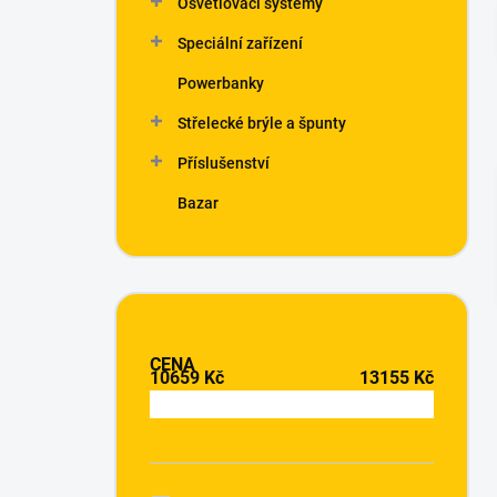
Osvětlovací systémy
í
p
Speciální zařízení
a
n
Powerbanky
e
Střelecké brýle a špunty
l
Příslušenství
Bazar
CENA
10659
Kč
13155
Kč