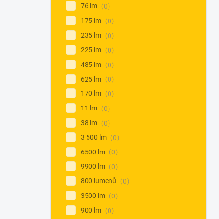
76 lm
0
175 lm
0
235 lm
0
225 lm
0
485 lm
0
625 lm
0
170 lm
0
11 lm
0
38 lm
0
3 500 lm
0
6500 lm
0
9900 lm
0
800 lumenů
0
3500 lm
0
900 lm
0