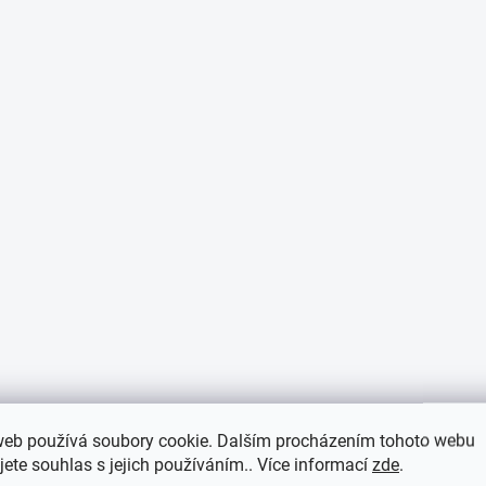
p
i
s
u
web používá soubory cookie. Dalším procházením tohoto webu
jete souhlas s jejich používáním.. Více informací
zde
.