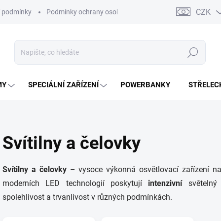
CZK
 podmínky
Podmínky ochrany osobních údajů
Kontakty
Moj
Hledat
MY
SPECIÁLNÍ ZAŘÍZENÍ
POWERBANKY
STŘELEC
Svítilny a čelovky
Svítilny a čelovky
– vysoce výkonná osvětlovací zařízení na
moderních LED technologií poskytují
intenzivní
světelný
spolehlivost a trvanlivost v různých podmínkách.