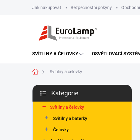
Přejít
Jak nakupovat
Bezpečnostní pokyny
Obchodní
na
obsah
SVÍTILNY A ČELOVKY
OSVĚTLOVACÍ SYSTÉ
Domů
Svítilny a čelovky
P
Kategorie
o
Přeskočit
s
kategorie
t
Svítilny a čelovky
r
Svítilny a baterky
a
n
Čelovky
n