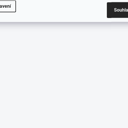
avení
Souhl