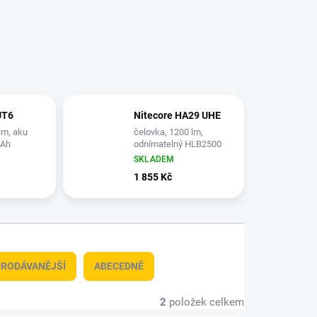
UT6
Nitecore HA29 UHE
lm, aku
čelovka, 1200 lm,
mAh
odnímatelný HLB2500
aku, černá
SKLADEM
1 855 Kč
RODÁVANĚJŠÍ
ABECEDNĚ
2
položek celkem