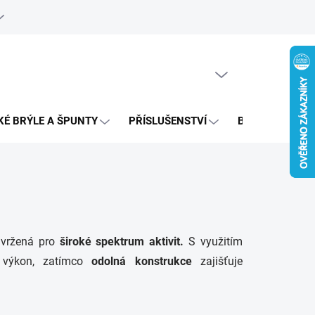
e objednávka
PRÁZDNÝ KOŠÍK
NÁKUPNÍ
KOŠÍK
KÉ BRÝLE A ŠPUNTY
PŘÍSLUŠENSTVÍ
BAZAR
vržená pro
široké spektrum aktivit.
S využitím
 výkon, zatímco
odolná konstrukce
zajišťuje