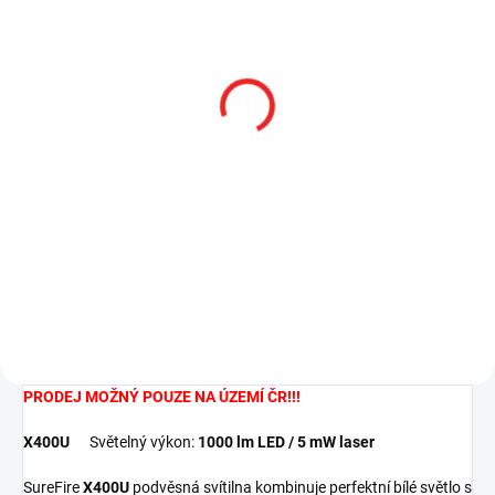
SKLADEM
SKLADEM
Surefire DG-11, dálkový
Tlakový spínač s
spínač pro svítilny řady X
kabelem pro
(X300, X400)
X200/300/400
4 828 Kč
8 520 Kč
3 990,08 Kč bez DPH
7 041,32 Kč bez DPH
Do košíku
Do košíku
PRODEJ MOŽNÝ POUZE NA ÚZEMÍ ČR!!!
X400U
Světelný výkon:
1000 lm LED / 5 mW laser
SureFire
X400U
podvěsná svítilna kombinuje perfektní bílé světlo s