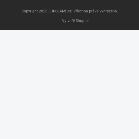
Copyright 2026
EUROLAMP.cz
. Všechna práva vyhrazena.
Vytvořil Shoptet