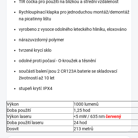
TIR čočka pro použití na blízkou a střední vzdálenost
Rychloupínací klapka pro jednoduchou montáž/demontáž
na picatinny lištu
vyrobeno z vysoce odolného leteckého hliníku, eloxováno
nárazuvzdorný polymer
tvrzené krycí sklo
odolné proti počasí - O-kroužek a těsnění
součástí balení jsou 2 CR123A baterie se skladovací
životností až 10 let
stupeň krytí: IPX4
Výkon
1000 lumenů
Doba použití
1,25 hod
Výkon laseru
<5 mW / 635 nm
červený
Doba použití laseru
24 hod
Dosvit
213 metrů