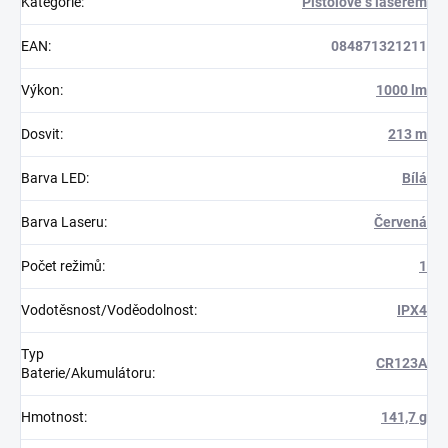
Kategorie
:
Pistolové s laserem
EAN
:
084871321211
Výkon
:
1000 lm
Dosvit
:
213 m
Barva LED
:
Bílá
Barva Laseru
:
Červená
Počet režimů
:
1
Vodotěsnost/Voděodolnost
:
IPX4
Typ
CR123A
Baterie/Akumulátoru
:
Hmotnost
:
141,7 g