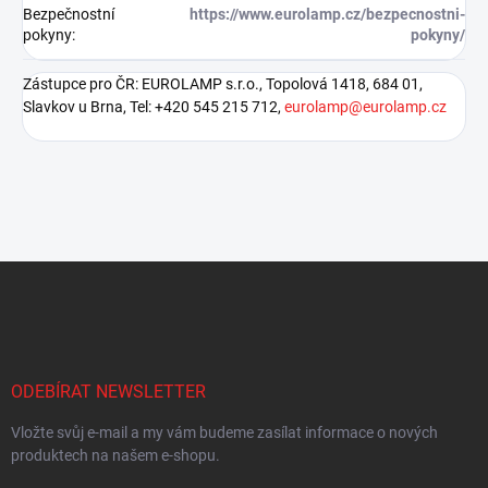
Bezpečnostní
https://www.eurolamp.cz/bezpecnostni-
pokyny
:
pokyny/
Zástupce pro ČR: EUROLAMP s.r.o., Topolová 1418, 684 01,
Slavkov u Brna, Tel: +420 545 215 712,
eurolamp@eurolamp.cz
Z
á
p
a
t
í
ODEBÍRAT NEWSLETTER
Vložte svůj e-mail a my vám budeme zasílat informace o nových
produktech na našem e-shopu.