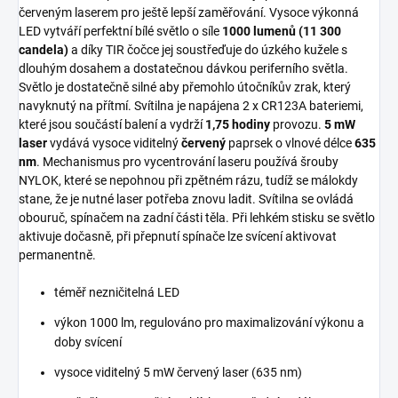
červeným laserem pro ještě lepší zaměřování. Vysoce výkonná
LED vytváří perfektní bílé světlo o síle
1000 lumenů (11 300
candela)
a díky TIR čočce jej soustřeďuje do úzkého kužele s
dlouhým dosahem a dostatečnou dávkou periferního světla.
Světlo je dostatečně silné aby přemohlo útočníkův zrak, který
navyknutý na přítmí. Svítilna je napájena 2 x CR123A bateriemi,
které jsou součástí balení a vydrží
1,75 hodiny
provozu.
5 mW
laser
vydává vysoce viditelný
červený
paprsek o vlnové délce
635
nm
. Mechanismus pro vycentrování laseru používá šrouby
NYLOK, které se nepohnou při zpětném rázu, tudíž se málokdy
stane, že je nutné laser potřeba znovu ladit. Svítilna se ovládá
obouruč, spínačem na zadní části těla. Při lehkém stisku se světlo
aktivuje dočasně, při přepnutí spínače lze svícení aktivovat
permanentně.
téměř nezničitelná LED
výkon 1000 lm, regulováno pro maximalizování výkonu a
doby svícení
vysoce viditelný 5 mW červený laser (635 nm)