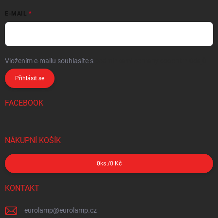
E-MAIL
Vložením e-mailu souhlasíte s
podmínkami ochrany osobních údajů
Přihlásit se
FACEBOOK
NÁKUPNÍ KOŠÍK
0
ks /
0 Kč
KONTAKT
eurolamp
@
eurolamp.cz