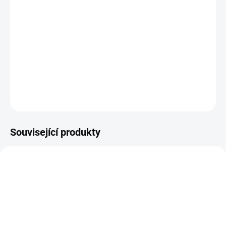
DORUČIT DO:
12.8.2026
−
+
Přidat do košíku
DETAILNÍ INFORMACE
ZEPTAT SE
HLÍDAT
Související produkty
AKCE