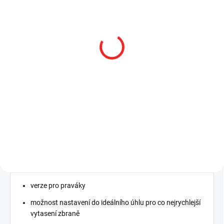
SKLADEM
SUREFIRE XH30
Podvěsná zbraňová svítilna
1000 lm s integrovanou
montáží - šroubu
9 900 Kč
8 181,82 Kč bez DPH
Do košíku
verze pro praváky
možnost nastavení do ideálního úhlu pro co nejrychlejší
vytasení zbraně