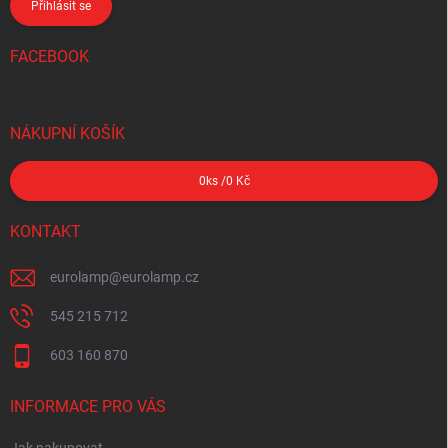
Přihlásit se
FACEBOOK
NÁKUPNÍ KOŠÍK
0
ks /
0 Kč
KONTAKT
eurolamp
@
eurolamp.cz
545 215 712
603 160 870
INFORMACE PRO VÁS