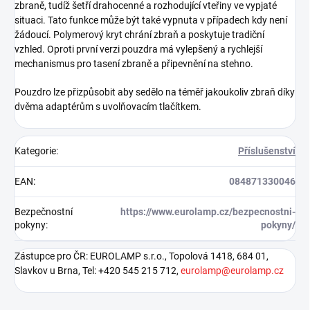
zbraně, tudíž šetří drahocenné a rozhodující vteřiny ve vypjaté
situaci. Tato funkce může být také vypnuta v případech kdy není
žádoucí. Polymerový kryt chrání zbraň a poskytuje tradiční
vzhled. Oproti první verzi pouzdra má vylepšený a rychlejší
mechanismus pro tasení zbraně a připevnění na stehno.
Pouzdro lze přizpůsobit aby sedělo na téměř jakoukoliv zbraň díky
dvěma adaptérům s uvolňovacím tlačítkem.
Kategorie
:
Příslušenství
EAN
:
084871330046
Bezpečnostní
https://www.eurolamp.cz/bezpecnostni-
pokyny
:
pokyny/
Zástupce pro ČR: EUROLAMP s.r.o., Topolová 1418, 684 01,
Slavkov u Brna, Tel: +420 545 215 712,
eurolamp@eurolamp.cz