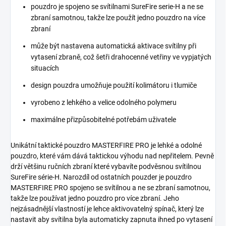
pouzdro je spojeno se svítilnami SureFire serie-H a ne se
zbraní samotnou, takže lze použít jedno pouzdro na více
zbraní
může být nastavena automatická aktivace svítilny při
vytasení zbraně, což šetři drahocenné vetřiny ve vypjatých
situacích
design pouzdra umožňuje použití kolimátoru i tlumiče
vyrobeno z lehkého a velice odolného polymeru
maximálne přizpůsobitelné potřebám uživatele
Unikátní taktické pouzdro MASTERFIRE PRO je lehké a odolné
pouzdro, které vám dává taktickou výhodu nad nepřitelem. Pevně
drží většinu ručních zbraní které vybavíte podvěsnou svítilnou
SureFire série-H. Narozdíl od ostatních pouzder je pouzdro
MASTERFIRE PRO spojeno se svítilnou a ne se zbraní samotnou,
takže lze používat jedno pouzdro pro více zbraní. Jeho
nejzásadnější vlastností je lehce aktivovatelný spínač, který lze
nastavit aby svítilna byla automaticky zapnuta ihned po vytasení