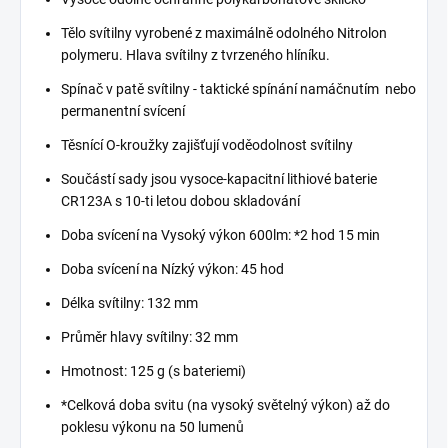
Tělo svítilny vyrobené z maximálně odolného Nitrolon
polymeru. Hlava svítilny z tvrzeného hlíníku.
Spínač v patě svítilny - taktické spínání namáčnutím nebo
permanentní svícení
Těsnící O-kroužky zajišťují voděodolnost svítilny
Součástí sady jsou vysoce-kapacitní lithiové baterie
CR123A s 10-ti letou dobou skladování
Doba svícení na Vysoký výkon 600lm: *2 hod 15 min
Doba svícení na Nízký výkon: 45 hod
Délka svítilny: 132 mm
Průměr hlavy svítilny: 32 mm
Hmotnost: 125 g (s bateriemi)
*Celková doba svitu (na vysoký světelný výkon) až do
poklesu výkonu na 50 lumenů