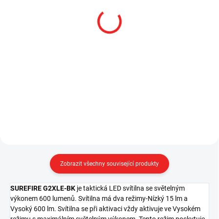
SKLADEM
SKLADEM
Balení 12 ks baterií
Baterie Surefire SF123A
Surefire SF123A Lithium
Lithium 3V
3V
119 Kč
1 309 Kč
98,35 Kč bez DPH
1 081,82 Kč bez DPH
Do košíku
Do košíku
Zobrazit všechny související produkty
SUREFIRE G2XLE-BK
je taktická LED svítilna se světelným
výkonem 600 lumenů. Svítilna má dva režimy-Nízký 15 lm a
Vysoký 600 lm. Svítilna se při aktivaci vždy aktivuje ve Vysokém