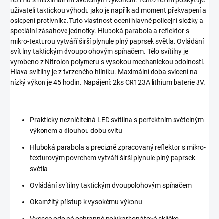
režimu s maximálním světelným výkonem. Tento režim poskytuje
uživateli taktickou výhodu jako je například moment překvapení a
oslepení protivníka.Tuto vlastnost ocení hlavně policejní složky a
speciální zásahové jednotky. Hluboká parabola a reflektor s
mikro-texturou vytváří širší plynule plný paprsek světla. Ovládání
svítilny taktickým dvoupolohovým spínačem. Tělo svítilny je
vyrobeno z Nitrolon polymeru s vysokou mechanickou odolností.
Hlava svítilny je z tvrzeného hlíníku. Maximální doba svícení na
nízký výkon je 45 hodin. Napájení: 2ks CR123A lithium baterie 3V.
Prakticky nezničitelná LED svítilna s perfektním světelným
výkonem a dlouhou dobu svitu
Hluboká parabola a precizně zpracovaný reflektor s mikro-
texturovým povrchem vytváří širší plynule plný paprsek
světla
Ovládání svítilny taktickým dvoupolohovým spínačem
Okamžitý přístup k vysokému výkonu
Vysoce odolné ochranné polykarbonátové sklíčko