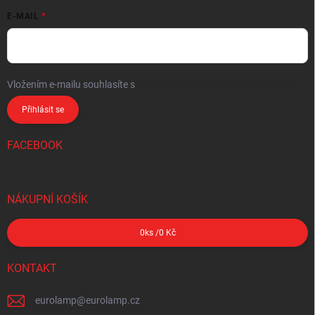
E-MAIL
Vložením e-mailu souhlasíte s
podmínkami ochrany osobních údajů
Přihlásit se
FACEBOOK
NÁKUPNÍ KOŠÍK
0
ks /
0 Kč
KONTAKT
eurolamp
@
eurolamp.cz