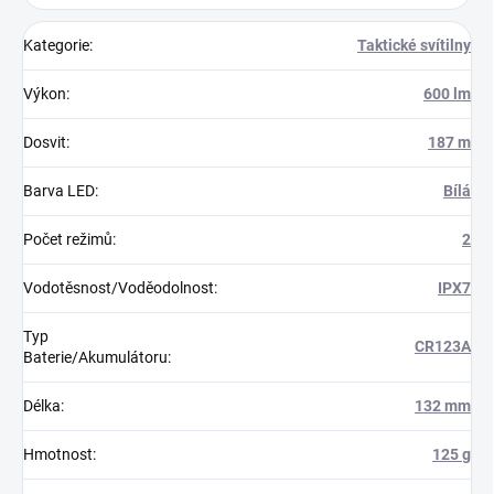
Kategorie
:
Taktické svítilny
Výkon
:
600 lm
Dosvit
:
187 m
Barva LED
:
Bílá
Počet režimů
:
2
Vodotěsnost/Voděodolnost
:
IPX7
Typ
CR123A
Baterie/Akumulátoru
:
Délka
:
132 mm
Hmotnost
:
125 g