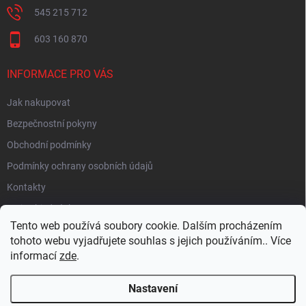
545 215 712
603 160 870
INFORMACE PRO VÁS
Jak nakupovat
Bezpečnostní pokyny
Obchodní podmínky
Podmínky ochrany osobních údajů
Kontakty
Moje objednávka
Tento web používá soubory cookie. Dalším procházením
tohoto webu vyjadřujete souhlas s jejich používáním.. Více
informací
zde
.
HEUREKA
Nastavení