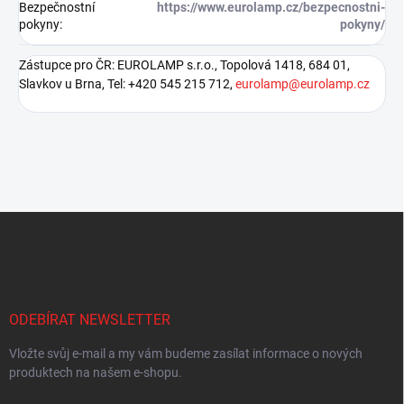
Bezpečnostní
https://www.eurolamp.cz/bezpecnostni-
pokyny
:
pokyny/
Zástupce pro ČR: EUROLAMP s.r.o., Topolová 1418, 684 01,
Slavkov u Brna, Tel: +420 545 215 712,
eurolamp@eurolamp.cz
Z
á
p
a
t
í
ODEBÍRAT NEWSLETTER
Vložte svůj e-mail a my vám budeme zasílat informace o nových
produktech na našem e-shopu.