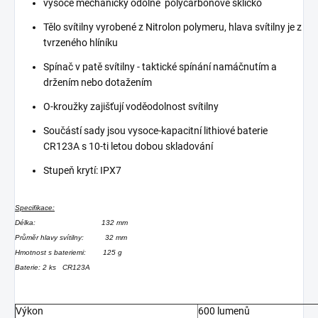
vysoce mechanicky odolné polycarbonové sklíčko
Tělo svítilny vyrobené z Nitrolon polymeru, hlava svítilny je z
tvrzeného hlíníku
Spínač v patě svítilny - taktické spínání namáčnutím a
držením nebo dotažením
O-kroužky zajišťují voděodolnost svítilny
Součástí sady jsou vysoce-kapacitní lithiové baterie
CR123A s 10-ti letou dobou skladování
Stupeň krytí: IPX7
Specifikace:
Délka: 132 mm
Průměr hlavy svítilny: 32 mm
Hmotnost s bateriemi: 125 g
Baterie: 2 ks CR123A
Výkon
600 lumenů