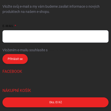
Vložte svůj e-mail a my vám budeme zasílat informace o nových
produktech na našem e-shopu.
E-MAIL
Vložením e-mailu souhlasíte s
podmínkami ochrany osobních údajů
Přihlásit se
FACEBOOK
NÁKUPNÍ KOŠÍK
0
ks /
0 Kč