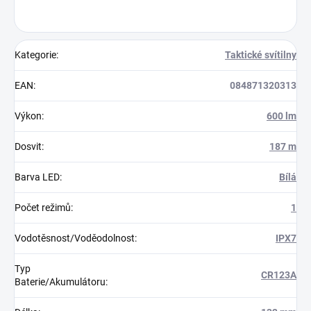
Kategorie
:
Taktické svítilny
EAN
:
084871320313
Výkon
:
600 lm
Dosvit
:
187 m
Barva LED
:
Bílá
Počet režimů
:
1
Vodotěsnost/Voděodolnost
:
IPX7
Typ
CR123A
Baterie/Akumulátoru
: