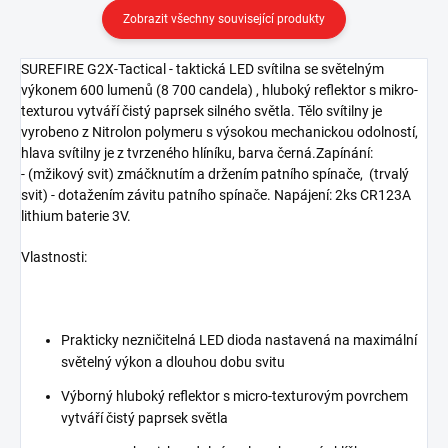
Zobrazit všechny související produkty
SUREFIRE G2X-Tactical - taktická LED svítilna se světelným
výkonem 600 lumenů (8 700 candela) , hluboký reflektor s mikro-
texturou vytváří čistý paprsek silného světla. Tělo svítilny je
vyrobeno z Nitrolon polymeru s výsokou mechanickou odolností,
hlava svítilny je z tvrzeného hlíníku, barva černá.Zapínání:
- (mžikový svit) zmáčknutím a držením patního spínače, (trvalý
svit) - dotažením závitu patního spínače. Napájení: 2ks CR123A
lithium baterie 3V.
Vlastnosti:
Prakticky nezničitelná LED dioda nastavená na maximální
světelný výkon a dlouhou dobu svitu
Výborný hluboký reflektor s micro-texturovým povrchem
vytváří čistý paprsek světla