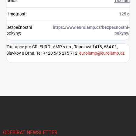
Délka
:
132 mm
Hmotnost
:
125 g
Bezpečnostní
https://www.eurolamp.cz/bezpecnostni-
pokyny
:
pokyny/
Zástupce pro ČR: EUROLAMP s.r.o., Topolová 1418, 684 01,
Slavkov u Brna, Tel: +420 545 215 712,
eurolamp@eurolamp.cz
Z
á
p
a
t
í
ODEBÍRAT NEWSLETTER