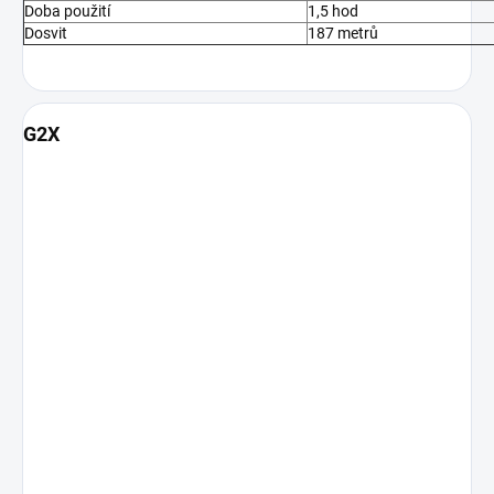
Doba použití
1,5 hod
Dosvit
187 metrů
G2X