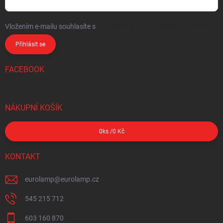
Vložením e-mailu souhlasíte s
podmínkami ochrany osobních údajů
Přihlásit se
FACEBOOK
NÁKUPNÍ KOŠÍK
0
ks /
0 Kč
KONTAKT
eurolamp
@
eurolamp.cz
545 215 712
603 160 870