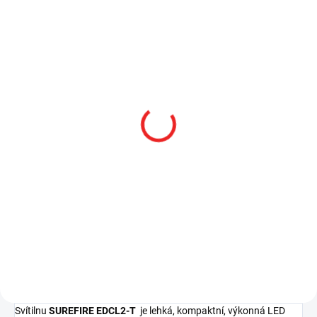
SKLADEM
SKLADEM
Balení 12 ks baterií
Baterie Surefire SF123A
Surefire SF123A Lithium
Lithium 3V
3V
119 Kč
1 309 Kč
98,35 Kč bez DPH
1 081,82 Kč bez DPH
Do košíku
Do košíku
Svítilnu
SUREFIRE EDCL2-T
je lehká, kompaktní, výkonná LED