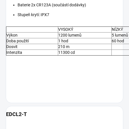
Baterie 2x CR123A (součástí dodávky)
Stupeň krytí: IPX7
VYSOKÝ
NÍZKÝ
Výkon
1200 lumenů
5 lumenů
Doba použití
1 hod
60 hod
Dosvit
210 m
Intenzita
11300 cd
EDCL2-T