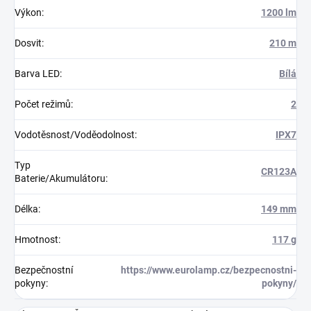
Výkon
:
1200 lm
Dosvit
:
210 m
Barva LED
:
Bílá
Počet režimů
:
2
Vodotěsnost/Voděodolnost
:
IPX7
Typ
CR123A
Baterie/Akumulátoru
:
Délka
:
149 mm
Hmotnost
:
117 g
Bezpečnostní
https://www.eurolamp.cz/bezpecnostni-
pokyny
:
pokyny/