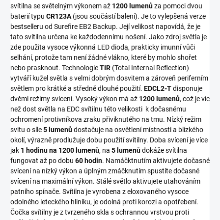
svítilna se světelným výkonem až
1200 lumenů
za pomoci dvou
baterií typu
CR123A
(jsou součástí balení). Je to vylepšená verze
bestselleru od Surefire EB2 Backup. Její velikost napovídá, že je
tato svítilna určena ke každodennímu nošení. Jako zdroj světla je
zde použita vysoce výkonná LED dioda, prakticky imunní vůči
selhání, protože tam není žádné vlákno, které by mohlo shořet
nebo prasknout. Technologie
TIR
(Total Internal Reflection)
vytváří kužel světla s velmi dobrým dosvitem a zároveň periferním
světlem pro krátké a středně dlouhé použití.
EDCL2-T
disponuje
dvěmi režimy svícení. Vysoký výkon má až
1200 lumenů
, což je víc
než dost světla na EDC svítilnu této velikosti k dočasnému
ochromení protivníkova zraku přiviknutého na tmu. Nízký režim
svitu o síle
5 lumenů
dostačuje na osvětlení místnosti a blízkého
okolí, výrazně prodlužuje dobu použití svítilny. Doba svícení je více
jak
1 hodinu na 1200 lumenů
, na
5 lumenů
dokáže svítilna
fungovat až po dobu
60 hodin
. Namáčktnutím aktivujete dočasné
svícení na nízký výkon a úplným zmáčknutím spustíte dočasné
svícení na maximální výkon. Stálé světlo aktivujete utahováním
patního spínače. Svítilna je vyrobena z eloxovaného vysoce
odolného leteckého hliníku, je odolná proti korozi a opotřebení.
Čočka svítilny je z tvrzeného skla s ochrannou vrstvou proti