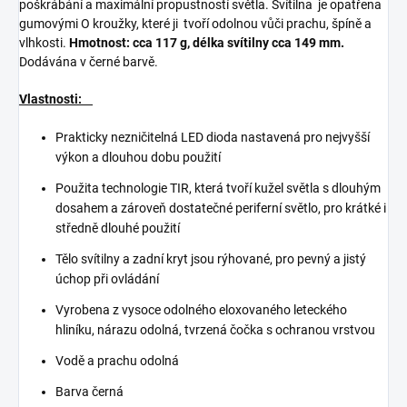
poškrábání a maximální propustností světla. Svítilna je opatřena
gumovými O kroužky, které ji tvoří odolnou vůči prachu, špíně a
vlhkosti.
Hmotnost: cca 117 g, délka svítilny cca 149 mm.
Dodávána v černé barvě.
Vlastnosti:
Prakticky nezničitelná LED dioda nastavená pro nejvyšší
výkon a dlouhou dobu použití
Použita technologie TIR, která tvoří kužel světla s dlouhým
dosahem a zároveň dostatečné periferní světlo, pro krátké i
středně dlouhé použití
Tělo svítilny a zadní kryt jsou rýhované, pro pevný a jistý
úchop při ovládání
Vyrobena z vysoce odolného eloxovaného leteckého
hliníku, nárazu odolná, tvrzená čočka s ochranou vrstvou
Vodě a prachu odolná
Barva černá