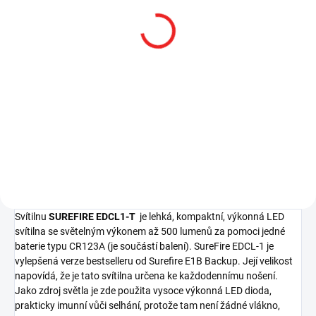
SKLADEM
SKLADEM
Balení 12 ks baterií
Baterie Surefire SF123A
Surefire SF123A Lithium
Lithium 3V
3V
119 Kč
1 309 Kč
98,35 Kč bez DPH
1 081,82 Kč bez DPH
Do košíku
Do košíku
Svítilnu
SUREFIRE EDCL1-T
je lehká, kompaktní, výkonná LED
svítilna se světelným výkonem až 500 lumenů za pomoci jedné
baterie typu CR123A (je součástí balení). SureFire EDCL-1 je
vylepšená verze bestselleru od Surefire E1B Backup. Její velikost
napovídá, že je tato svítilna určena ke každodennímu nošení.
Jako zdroj světla je zde použita vysoce výkonná LED dioda,
prakticky imunní vůči selhání, protože tam není žádné vlákno,