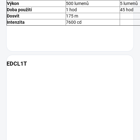
Výkon
500 lumenů
5 lumenů
Doba použití
1 hod
45 hod
Dosvit
175 m
Intenzita
7600 cd
EDCL1T