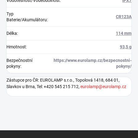
Vodotěsnost/Voděodolnost
:
IPX7
Typ
CR123A
Baterie/Akumulátoru
:
Délka
:
114 mm
Hmotnost
:
93,5 g
Bezpečnostní
https://www.eurolamp.cz/bezpecnostni-
pokyny
:
pokyny/
Zástupce pro ČR: EUROLAMP s.r.o., Topolová 1418, 684 01,
Slavkov u Brna, Tel: +420 545 215 712,
eurolamp@eurolamp.cz
Z