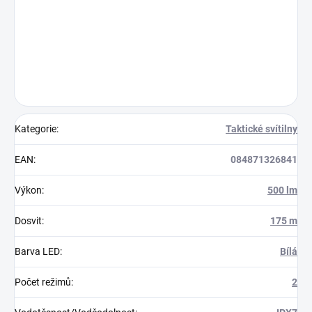
Kategorie
:
Taktické svítilny
EAN
:
084871326841
Výkon
:
500 lm
Dosvit
:
175 m
Barva LED
:
Bílá
Počet režimů
:
2