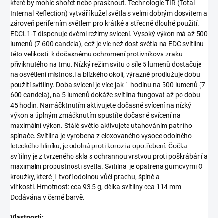
které by mohlo shořet nebo prasknout. Technologie TIR (Total
Internal Reflection) vytváří kužel světla s velmi dobrým dosvitem a
zároveň periferním světlem pro krátké a středně dlouhé použití.
EDCL1-T disponuje dvěmi režimy svícení. Vysoký výkon má až 500
lumenů (7 600 candela), což je víc než dost světla na EDC svítilnu
této velikosti k dočasnému ochromení protivníkova zraku
přiviknutého na tmu. Nízký režim svitu o síle 5 lumenů dostačuje
na osvětlení místnosti a blízkého okolí, výrazně prodlužuje dobu
použití svítilny. Doba svícení je více jak 1 hodinu na 500 lumenů (7
600 candela), na 5 lumenů dokáže svítilna fungovat až po dobu
45 hodin. Namáčktnutím aktivujete dočasné svícení na nízký
výkon a úplným zmáčknutím spustíte dočasné svícení na
maximální výkon. Stálé světlo aktivujete utahováním patního
spínače. Svítilna je vyrobena z eloxovaného vysoce odolného
leteckého hliníku, je odolná proti korozi a opotřebení. Čočka
svítilny je z tvrzeného skla s ochrannou vrstvou proti poškrábání a
maximální propustností světla. Svítilna je opatřena gumovými O
kroužky, které ji tvoří odolnou vůči prachu, špíně a
vlhkosti. Hmotnost: cca 93,5 g, délka svítilny cca 114 mm.
Dodávána v černé barvě.
Vlastnosti: