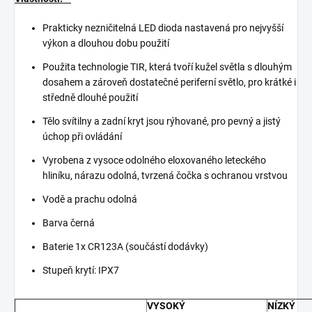
Prakticky nezničitelná LED dioda nastavená pro nejvyšší
výkon a dlouhou dobu použití
Použita technologie TIR, která tvoří kužel světla s dlouhým
dosahem a zároveň dostatečné periferní světlo, pro krátké i
středně dlouhé použití
Tělo svítilny a zadní kryt jsou rýhované, pro pevný a jistý
úchop při ovládání
Vyrobena z vysoce odolného eloxovaného leteckého
hliníku, nárazu odolná, tvrzená čočka s ochranou vrstvou
Vodě a prachu odolná
Barva černá
Baterie 1x CR123A (součástí dodávky)
Stupeň krytí: IPX7
VYSOKÝ
NÍZKÝ