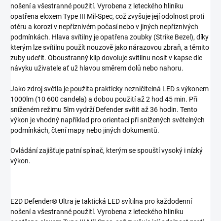
nošení a všestranné použití.
Vyrobena z leteckého hliníku
opatřena eloxem Type III Mil-Spec, což zvyšuje její odolnost proti
otěru a korozi v nepříznivém počasí nebo v jiných nepříznivých
podmínkách. Hlava svítilny je opatřena zoubky (Strike Bezel), díky
kterým lze svítilnu použít nouzově jako nárazovou zbraň, a těmito
zuby udeřit. Oboustranný klip dovoluje svítilnu nosit v kapse dle
návyku uživatele ať už hlavou směrem dolů nebo nahoru.
Jako zdroj světla je použita prakticky nezničitelná LED s výkonem
1000lm (10 600 candela) a dobou použití až 2 hod 45 min. Při
sníženém režimu 5lm vydrží Defender svítit až 36 hodin. Tento
výkon je vhodný například pro orientaci při snížených světelných
podmínkách, čtení mapy nebo jiných dokumentů.
Ovládání zajišťuje patní spínač, kterým se spouští vysoký i nízký
výkon.
E2D Defender® Ultra je taktická LED svítilna pro každodenní
nošení a všestranné použití.
Vyrobena z leteckého hliníku