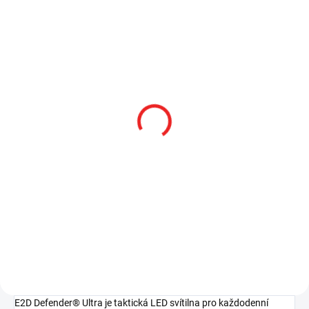
SKLADEM
SKLADEM
Balení 12 ks baterií
Baterie Surefire SF123A
Surefire SF123A Lithium
Lithium 3V
3V
119 Kč
1 309 Kč
98,35 Kč bez DPH
1 081,82 Kč bez DPH
Do košíku
Do košíku
E2D Defender® Ultra je taktická LED svítilna pro každodenní