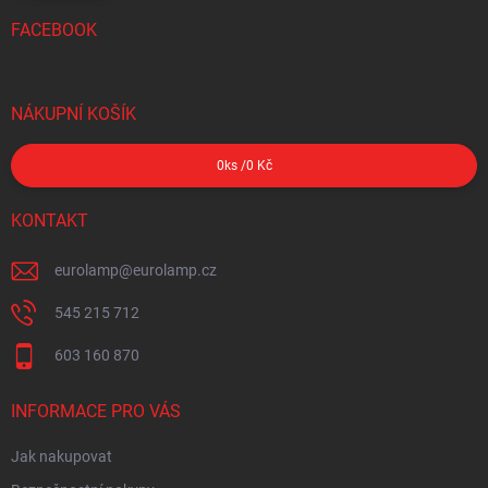
FACEBOOK
NÁKUPNÍ KOŠÍK
0
ks /
0 Kč
KONTAKT
eurolamp
@
eurolamp.cz
545 215 712
603 160 870
INFORMACE PRO VÁS
Jak nakupovat