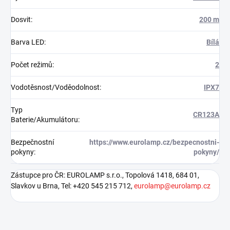
Dosvit
:
200 m
Barva LED
:
Bílá
Počet režimů
:
2
Vodotěsnost/Voděodolnost
:
IPX7
Typ
CR123A
Baterie/Akumulátoru
:
Bezpečnostní
https://www.eurolamp.cz/bezpecnostni-
pokyny
:
pokyny/
Zástupce pro ČR: EUROLAMP s.r.o., Topolová 1418, 684 01,
Slavkov u Brna, Tel: +420 545 215 712,
eurolamp@eurolamp.cz