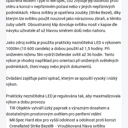
opatřena eloxem Type III Mil-Spec, což zvyšuje její odolnost proti
otěru a korozi v nepříznivém počasí nebo v jiných nepříznivých
podmínkách. Hlava svítilny je opatřena zoubky (Strike Bezel), díky
kterým lze svítilnu použít nouzově jako nárazovou zbraň, a těmito
zuby udeřit. Oboustranný klip dovoluje svítilnu nosit v kapse dle
návyku uživatele ať už hlavou směrem dolů nebo nahoru.
Jako zdroj světla je použita prakticky nezničitelná LED s výkonem
1000lm (10 600 candela) a dobou použití až 1,5 hodiny. Při
sníženém režimu 5lm vydrží Defender svítit až 36 hodin. Tento
výkon je vhodný například pro orientaci při snížených světelných
podmínkách, čtení mapy nebo jiných dokumentů.
Ovládání zajišťuje patní spínač, kterým se spouští vysoký i nízký
výkon.
Prakticky nezničitelná LED je regulována tak, aby maximalizovala
výkon a dobu provozu
TIR Objektiv vytváří úzký paprsek s výrazným dosahem a
dostatečným prostorovým světlem pro periferní vidění
Mil-Spec Hard elox pro vyšší odolnost a odolnost proti korozi
Crenellated Strike Bezel® - Vroubkovaná hlava svítilny