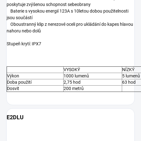
poskytuje zvýšenou schopnost sebeobrany
Baterie s vysokou energií 123A s 10letou dobou použitelnosti
jsou součástí
Oboustranný klip z nerezové oceli pro ukládání do kapes hlavou
nahoru nebo dolů
Stupeň krytí: IPX7
VYSOKÝ
NÍZKÝ
Výkon
1000 lumenů
5 lumenů
Doba použití
2,75 hod
63 hod
Dosvit
200 metrů
E2DLU