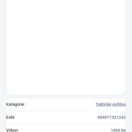
Kategorie
:
Taktické svítilny
EAN
:
084871321242
Výkon
:
1000 lm