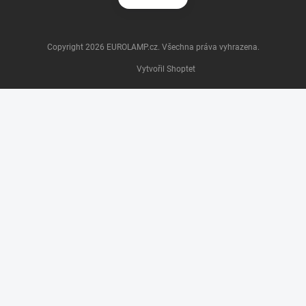
Copyright 2026
EUROLAMP.cz
. Všechna práva vyhrazena.
Vytvořil Shoptet