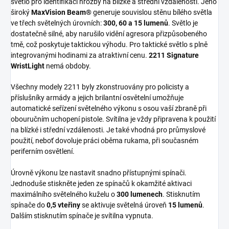
světlo pro identifikaci hrozby na blízké a střední vzdálenosti. Jeho
široký
MaxVision Beam®
generuje souvislou stěnu bílého světla
ve třech světelných úrovních:
300, 60 a 15 lumenů
. Světlo je
dostatečně silné, aby narušilo vidění agresora přizpůsobeného
tmě, což poskytuje taktickou výhodu. Pro taktické světlo s plně
integrovanými hodinami za atraktivní cenu.
2211 Signature
WristLight
nemá obdoby.
Všechny modely 2211 byly zkonstruovány pro policisty a
příslušníky armády a jejich brilantní osvětelní umožňuje
automatické seřízení světelného výkonu s osou vaší zbraně při
obouručním uchopení pistole. Svítilna je vždy připravena k použití
na blízké i střední vzdálenosti. Je také vhodná pro průmyslové
použití, neboť dovoluje práci oběma rukama, při současném
periferním osvětlení.
Úrovně výkonu lze nastavit snadno přístupnými spínači.
Jednoduše stiskněte jeden ze spínačů k okamžité aktivaci
maximálního světelného kuželu o
300 lumenech
. Stisknutím
spínače do
0,5 vteřiny
se aktivuje světelná úroveň
15 lumenů
.
Dalším stisknutím spínače je svítilna vypnuta.