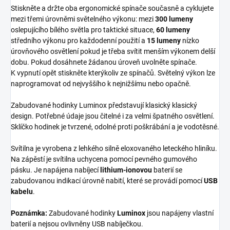
Stiskněte a držte oba ergonomické spínače současně a cyklujete
mezi třemi úrovněmi světelného výkonu: mezi
300 lumeny
oslepujícího bílého světla pro taktické situace,
60 lumeny
středního výkonu pro každodenní použití a
15 lumeny
nízko
úrovňového osvětlení pokud je třeba svítit menším výkonem delší
dobu. Pokud dosáhnete žádanou úroveň uvolněte spínače.
K vypnutí opět stiskněte kterýkoliv ze spínačů. Světelný výkon lze
naprogramovat od nejvyššího k nejnižšímu nebo opačně.
Zabudované hodinky Luminox představují klasický klasický
design. Potřebné údaje jsou čitelné i za velmi špatného osvětlení.
Sklíčko hodinek je tvrzené, odolné proti poškrábání a je vodotěsné.
Svítilna je vyrobena z lehkého silně eloxovaného leteckého hliníku.
Na zápěstí je svítilna uchycena pomocí pevného gumového
pásku. Je napájena nabíjecí
lithium-ionovou
baterií se
zabudovanou indikací úrovně nabití, které se provádí pomocí
USB
kabelu
.
Poznámka:
Zabudované hodinky
Luminox
jsou napájeny vlastní
baterií a nejsou ovlivněny USB nabíječkou.