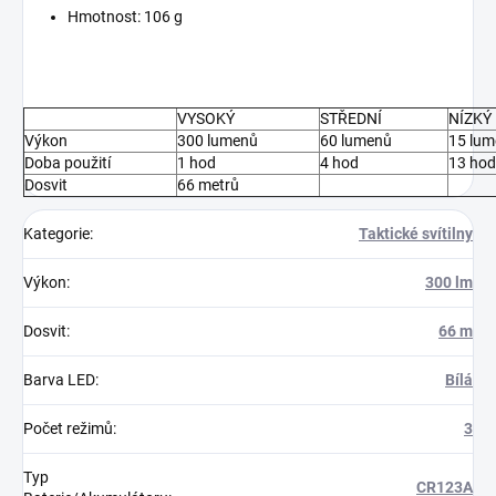
Hmotnost: 106 g
VYSOKÝ
STŘEDNÍ
NÍZKÝ
Výkon
300 lumenů
60 lumenů
15 lu
Doba použití
1 hod
4 hod
13 hod
Dosvit
66 metrů
Kategorie
:
Taktické svítilny
Výkon
:
300 lm
Dosvit
:
66 m
Barva LED
:
Bílá
Počet režimů
:
3
Typ
CR123A