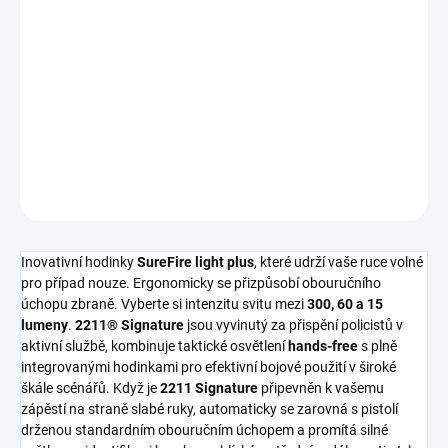
DORUČIT DO:
13.8.2026
−
+
Přidat do košíku
DETAILNÍ INFORMACE
ZEPTAT SE
HLÍDAT
Inovativní hodinky
SureFire light plus
, které udrží vaše ruce volné
pro případ nouze. Ergonomicky se přizpůsobí obouručního
úchopu zbraně. Vyberte si intenzitu svitu mezi
300, 60 a 15
lumeny
.
2211® Signature
jsou vyvinutý za přispění policistů v
aktivní službě, kombinuje taktické osvětlení
hands-free
s plně
integrovanými hodinkami pro efektivní bojové použití v široké
škále scénářů. Když je
2211 Signature
připevněn k vašemu
zápěstí na straně slabé ruky, automaticky se zarovná s pistolí
drženou standardním obouručním úchopem a promítá silné