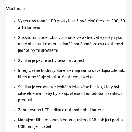
Vlastnosti
Vysoce výkonná LED poskytuje tři světelné úrovně:: 300, 60
a 15 lumenů
Stisknutím kteréhokoliv spínače lze aktivovat vysoký výkon
nebo stisknutím obou spínačů současně lze cyklovat mezi
jednotlivými úrovněmi
Svítilna je pevně uchycena na zápěstí
Integrované hodinky SureFire mají samo osvětlující ciferník,
který umožňuje čtení pří špatném osvětlení
Svítilna je vyrobena z lehkého leteckého hliníku, který byl
silně eloxován, aby byla zajoištěna dlouhodobá trvanlivost
produktu
Zabudovaná LED indikuje nutnost nabití baterie
Napájení: lithium-ionová baterie, micro-USB nabíjecí port a
USB nabíjecí kabel