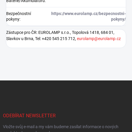
Baterie/Akumulátoru
:
Bezpečnostní
https://www.eurolamp.cz/bezpecnostni-
pokyny
:
pokyny/
Zástupce pro ČR: EUROLAMP s.r.o., Topolová 1418, 684 01,
Slavkov u Brna, Tel: +420 545 215 712,
eurolamp@eurolamp.cz
Z
á
p
a
t
í
ODEBÍRAT NEWSLETTER
Vložte svůj e-mail a my vám budeme zasílat informace o nových