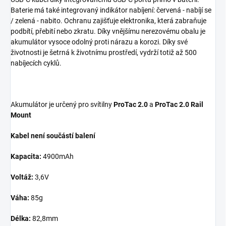
Baterie má také integrovaný indikátor nabíjení: červená - nabíjí se
/ zelená - nabito. Ochranu zajišťuje elektronika, která zabraňuje
podbítí, přebití nebo zkratu. Díky vnějšímu nerezovému obalu je
akumulátor vysoce odolný proti nárazu a korozi. Díky své
životnosti je šetrná k životnímu prostředí, vydrží totiž až 500
nabíjecích cyklů.
Akumulátor je určený pro svítilny
ProTac 2.0
a
ProTac 2.0 Rail
Mount
Kabel není součástí balení
Kapacita:
4900mAh
Voltáž:
3,6V
Váha:
85g
Délka:
82,8mm