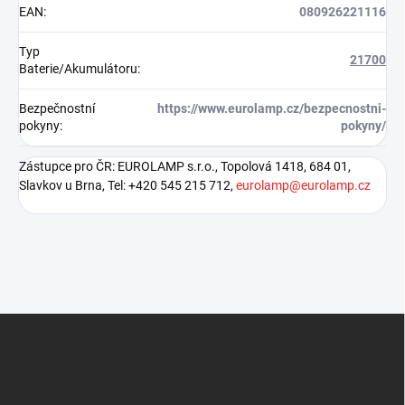
EAN
:
080926221116
Typ
21700
Baterie/Akumulátoru
:
Bezpečnostní
https://www.eurolamp.cz/bezpecnostni-
pokyny
:
pokyny/
Zástupce pro ČR: EUROLAMP s.r.o., Topolová 1418, 684 01,
Slavkov u Brna, Tel: +420 545 215 712,
eurolamp@eurolamp.cz
Z
á
p
a
t