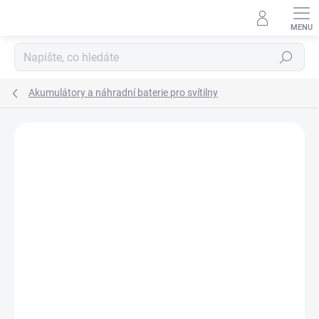
Přejít
na
obsah
Hledat
Akumulátory a náhradní baterie pro svítilny
ZNAČKA:
STREAMLIGHT