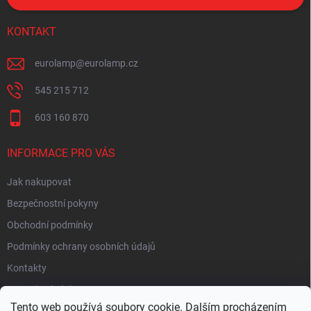
KONTAKT
eurolamp
@
eurolamp.cz
545 215 712
603 160 870
INFORMACE PRO VÁS
Jak nakupovat
Bezpečnostní pokyny
Obchodní podmínky
Podmínky ochrany osobních údajů
Kontakty
Moje objednávka
Tento web používá soubory cookie. Dalším procházením