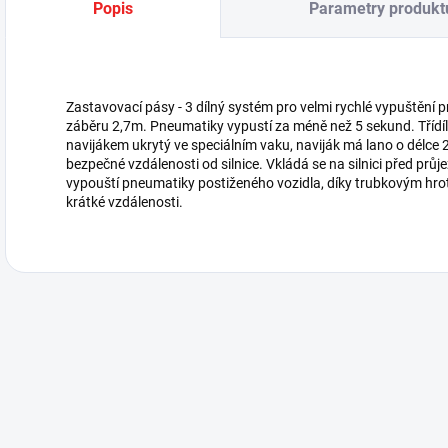
Popis
Parametry produkt
Zastavovací pásy - 3 dílný systém pro velmi rychlé vypuštění 
záběru 2,7m. Pneumatiky vypustí za méně než 5 sekund. Třídí
navijákem ukrytý ve speciálním vaku, naviják má lano o délce 2
bezpečné vzdálenosti od silnice. Vkládá se na silnici před průje
vypouští pneumatiky postiženého vozidla, díky trubkovým hrotů
krátké vzdálenosti.