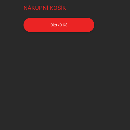
NÁKUPNÍ KOŠÍK
0
ks /
0 Kč