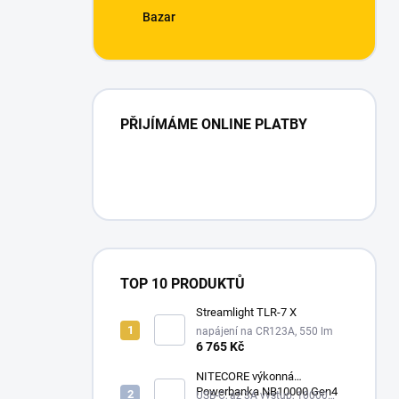
Bazar
PŘIJÍMÁME ONLINE PLATBY
TOP 10 PRODUKTŮ
Streamlight TLR-7 X
napájení na CR123A, 550 lm
6 765 Kč
NITECORE výkonná
Powerbanka NB10000 Gen4
USB-C, až 3A výstup, 10000