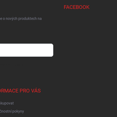
FACEBOOK
ce o nových produktech na
sobních údajů
ORMACE PRO VÁS
akupovat
čnostní pokyny