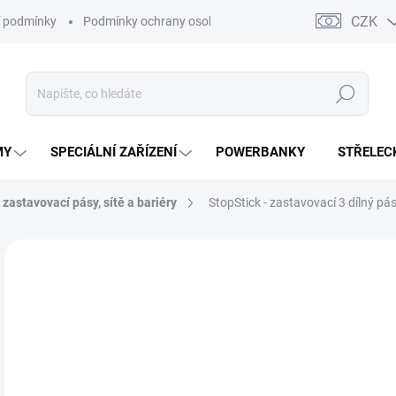
CZK
 podmínky
Podmínky ochrany osobních údajů
Kontakty
Moj
Hledat
MY
SPECIÁLNÍ ZAŘÍZENÍ
POWERBANKY
STŘELEC
 zastavovací pásy, sítě a bariéry
StopStick - zastavovací 3 dílný pá
ZNAČKA:
STOPSTICK
23
19 
Měr
SK
cena
MŮŽ
DO: