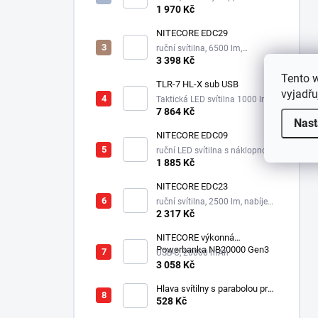
mAh
1 970 Kč
NITECORE EDC29
ruční svítilna, 6500 lm,
integrovaný aku 2500 mAh
3 398 Kč
Tento 
TLR-7 HL-X sub USB
vyjadřu
Taktická LED svítilna 1000 lm,
1xSL-B9 nabíjecí aku.
7 864 Kč
Nast
NITECORE EDC09
ruční LED svítilna s náklopnou
hlavou, 3 odstíny bílé,
1 885 Kč
integrovaný aku 1100 mAh
NITECORE EDC23
ruční svítilna, 2500 lm, nabíjecí
USB-C, integrovaný aku 1500
2 317 Kč
mAh, 280 m
NITECORE výkonná
Powerbanka NB20000 Gen3
USB-C, 20000 mAh
3 058 Kč
Hlava svítilny s parabolou pro
Survivor LED XPE
528 Kč