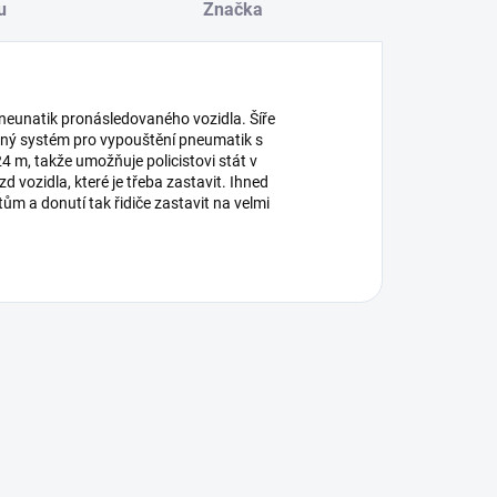
u
Značka
pneunatik pronásledovaného vozidla. Šíře
lný systém pro vypouštění pneumatik s
4 m, takže umožňuje policistovi stát v
zd vozidla, které je třeba zastavit. Ihned
m a donutí tak řidiče zastavit na velmi