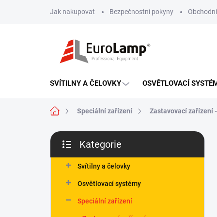
Přejít
Jak nakupovat
Bezpečnostní pokyny
Obchodní
na
obsah
SVÍTILNY A ČELOVKY
OSVĚTLOVACÍ SYSTÉ
Domů
Speciální zařízení
Zastavovací zařízení -
P
Kategorie
o
Přeskočit
s
kategorie
t
Svítilny a čelovky
r
Osvětlovací systémy
a
n
Speciální zařízení
n