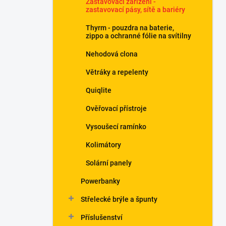
Zastavovací zařízení -
í
zastavovací pásy, sítě a bariéry
p
a
Thyrm - pouzdra na baterie,
n
zippo a ochranné fólie na svítilny
e
Nehodová clona
l
Větráky a repelenty
Quiqlite
Ověřovací přístroje
Vysoušecí ramínko
Kolimátory
Solární panely
Powerbanky
Střelecké brýle a špunty
Příslušenství