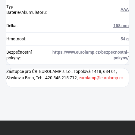
Typ
AAA
Baterie/Akumulátoru
:
Délka
:
158 mm
Hmotnost
:
54 g
Bezpečnostní
https://www.eurolamp.cz/bezpecnostni-
pokyny
:
pokyny/
Zástupce pro ČR: EUROLAMP s.r.o., Topolová 1418, 684 01,
Slavkov u Brna, Tel: +420 545 215 712,
eurolamp@eurolamp.cz
Z
á