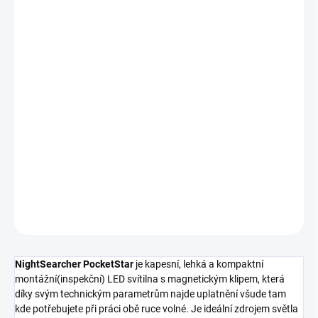
310 Kč
256,20 Kč bez DPH
Měrná
SKLADEM
cena:
MŮŽEME
DORUČIT DO:
13.8.2026
−
+
Přidat do košíku
DETAILNÍ INFORMACE
ZEPTAT SE
HLÍDAT
NightSearcher PocketStar
je kapesní, lehká a kompaktní
montážní(inspekční) LED svítilna s magnetickým klipem, která
díky svým technickým parametrům najde uplatnění všude tam
kde potřebujete při práci obě ruce volné. Je ideální zdrojem světla