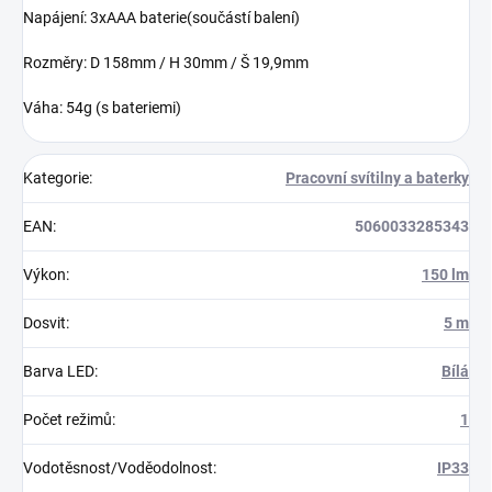
Napájení: 3xAAA baterie(součástí balení)
Rozměry: D 158mm / H 30mm / Š 19,9mm
Váha: 54g (s bateriemi)
Kategorie
:
Pracovní svítilny a baterky
EAN
:
5060033285343
Výkon
:
150 lm
Dosvit
:
5 m
Barva LED
:
Bílá
Počet režimů
:
1
Vodotěsnost/Voděodolnost
:
IP33