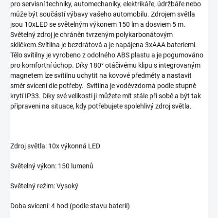
pro servisní techniky, automechaniky, elektrikáře, údržbáře nebo
může být součástí výbavy vašeho automobilu. Zdrojem světla
jsou 10xLED se světelným výkonem 150 lm a dosviem 5 m.
Světelný zdroj je chráněn tvrzeným polykarbonátovým
sklíčkem.Svítilna je bezdrátová a je napájena 3xAAA bateriemi.
Tělo svítilny je vyrobeno z odolného ABS plastu a je pogumováno
pro komfortní úchop. Díky 180° otáčivému klipu s integrovaným
magnetem lze svítilnu uchytit na kovové předměty a nastavit
směr svícení dle potřeby. Svítilna je voděvzdorná podle stupně
krytí IP33. Díky své velikosti ji můžete mít stále při sobě a být tak
připraveni na situace, kdy potřebujete spolehlivý zdroj světla.
Zdroj světla: 10x výkonná LED
Světelný výkon: 150 lumenů
Světelný režim: Vysoký
Doba svícení: 4 hod (podle stavu baterií)