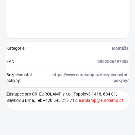
Kategorie
:
Montáže
EAN
:
6952506497003
Bezpečnostní
https://www.eurolamp.cz/bezpecnostni-
pokyny
:
pokyny/
Zástupce pro ČR: EUROLAMP s.r.o., Topolová 1418, 684 01,
Slavkov u Brna, Tel: +420 545 215 712,
eurolamp@eurolamp.cz