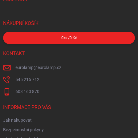
NÁKUPNÍ KOŠÍK
0
ks /
0 Kč
KONTAKT
eurolamp
@
eurolamp.cz
545 215 712
603 160 870
INFORMACE PRO VÁS
Jak nakupovat
Bezpečnostní pokyny