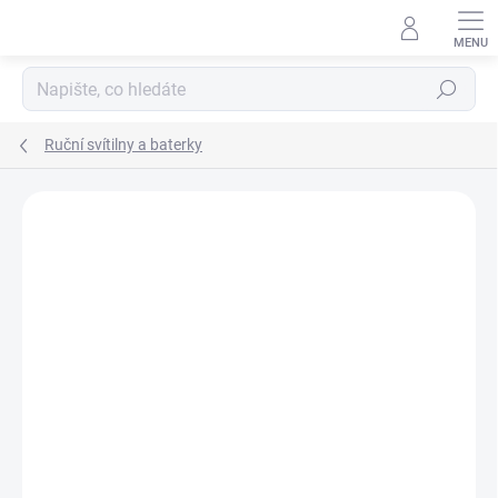
Přejít
na
obsah
Hledat
Ruční svítilny a baterky
ZNAČKA:
NIGHTSTICK
AKCE