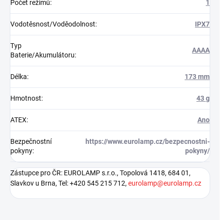
Počet režimů
:
1
Vodotěsnost/Voděodolnost
:
IPX7
Typ
AAAA
Baterie/Akumulátoru
:
Délka
:
173 mm
Hmotnost
:
43 g
ATEX
:
Ano
Bezpečnostní
https://www.eurolamp.cz/bezpecnostni-
pokyny
:
pokyny/
Zástupce pro ČR: EUROLAMP s.r.o., Topolová 1418, 684 01,
Slavkov u Brna, Tel: +420 545 215 712,
eurolamp@eurolamp.cz