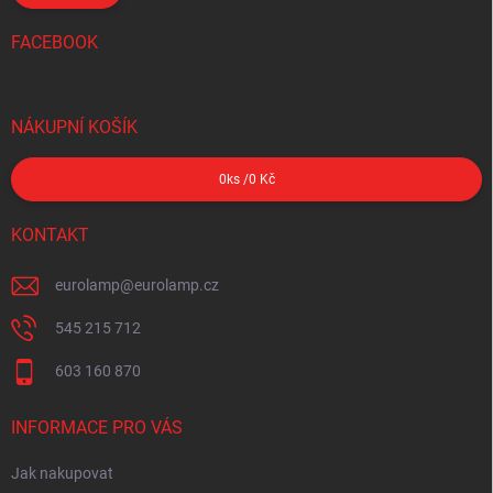
FACEBOOK
NÁKUPNÍ KOŠÍK
0
ks /
0 Kč
KONTAKT
eurolamp
@
eurolamp.cz
545 215 712
603 160 870
INFORMACE PRO VÁS
Jak nakupovat