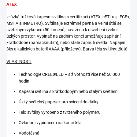
ATEX
je úzká tužková kapesní svítilna s certifikací (ATEX, cETLus, IECEx,
MSHA a INMETRO). Svítilna je extrémně pevná a velmi útlá se
světelným výkonem 50 lumenů, navržená k osvětlení i velmi
úzkých prostor. Vypínač na zadním konci umožňuje zapínání
krátkodobé (namáčknutím), nebo stálé zapnutí světla. Napájení
3ks alkalických baterií AAAA (přiloženy). Barva těla svítilny: žlutá
VLASTNOSTI
Technologie CREE®LED – s životností více než 50 000
hodin
Kapesní svítilna s krátkodobým nebo stálým světlem
Úzký světelný paprsek pro svícení do dálky
Telo svítilny vyrobeno z tvrzeného polymeru
Ovládání vypínačem na konci těla
Vodotěsná