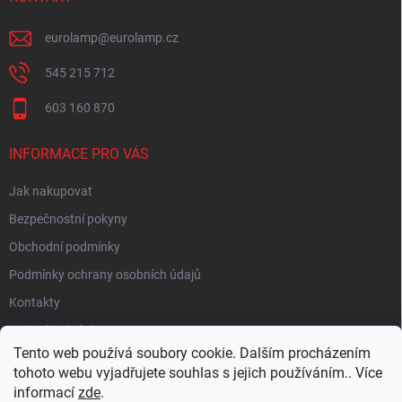
eurolamp
@
eurolamp.cz
545 215 712
603 160 870
INFORMACE PRO VÁS
Jak nakupovat
Bezpečnostní pokyny
Obchodní podmínky
Podmínky ochrany osobních údajů
Kontakty
Moje objednávka
Tento web používá soubory cookie. Dalším procházením
tohoto webu vyjadřujete souhlas s jejich používáním.. Více
informací
zde
.