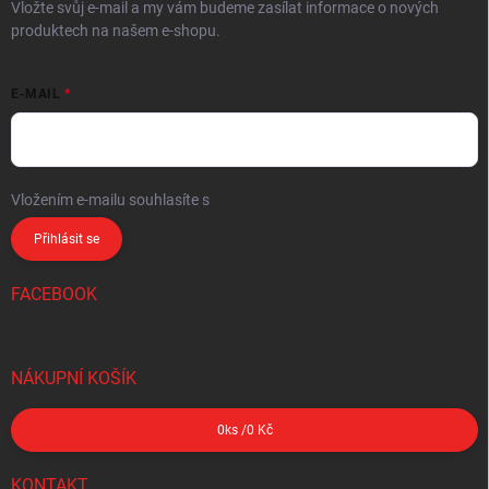
Vložte svůj e-mail a my vám budeme zasílat informace o nových
produktech na našem e-shopu.
E-MAIL
Vložením e-mailu souhlasíte s
podmínkami ochrany osobních údajů
Přihlásit se
FACEBOOK
NÁKUPNÍ KOŠÍK
0
ks /
0 Kč
KONTAKT