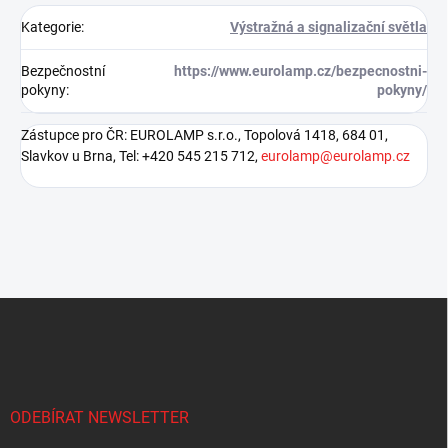
Kategorie
:
Výstražná a signalizační světla
Bezpečnostní
https://www.eurolamp.cz/bezpecnostni-
pokyny
:
pokyny/
Zástupce pro ČR: EUROLAMP s.r.o., Topolová 1418, 684 01,
Slavkov u Brna, Tel: +420 545 215 712,
eurolamp@eurolamp.cz
Z
á
p
a
t
í
ODEBÍRAT NEWSLETTER