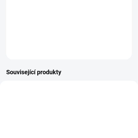
11.8.2026
−
+
Přidat do košíku
DETAILNÍ INFORMACE
ZEPTAT SE
HLÍDAT
Související produkty