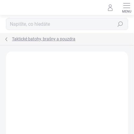
Přejít
na
obsah
Hledat
Taktické batohy, brašny a pouzdra
ZNAČKA:
NIGHTSEARCHER