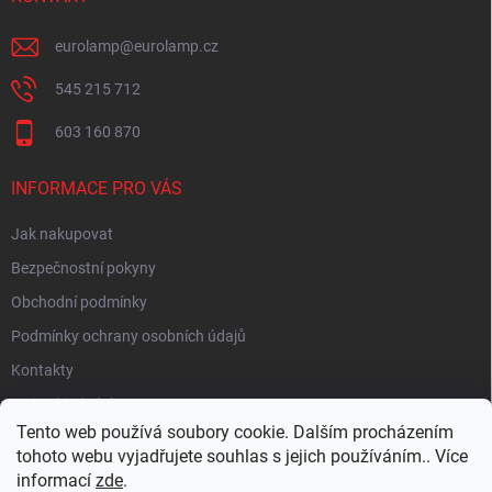
eurolamp
@
eurolamp.cz
545 215 712
603 160 870
INFORMACE PRO VÁS
Jak nakupovat
Bezpečnostní pokyny
Obchodní podmínky
Podmínky ochrany osobních údajů
Kontakty
Moje objednávka
Tento web používá soubory cookie. Dalším procházením
tohoto webu vyjadřujete souhlas s jejich používáním.. Více
informací
zde
.