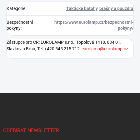
Kategorie
:
Taktické batohy, brašny a pouzdra
Bezpečnostní
https://www.eurolamp.cz/bezpecnostni-
pokyny
:
pokyny/
Zástupce pro ČR: EUROLAMP s.r.o., Topolová 1418, 684 01,
Slavkov u Brna, Tel: +420 545 215 712,
eurolamp@eurolamp.cz
Z
á
p
a
t
í
ODEBÍRAT NEWSLETTER