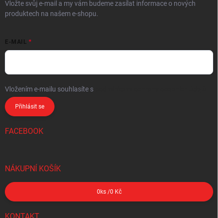
Vložte svůj e-mail a my vám budeme zasílat informace o nových
produktech na našem e-shopu.
E-MAIL
Vložením e-mailu souhlasíte s
podmínkami ochrany osobních údajů
Přihlásit se
FACEBOOK
NÁKUPNÍ KOŠÍK
0
ks /
0 Kč
KONTAKT