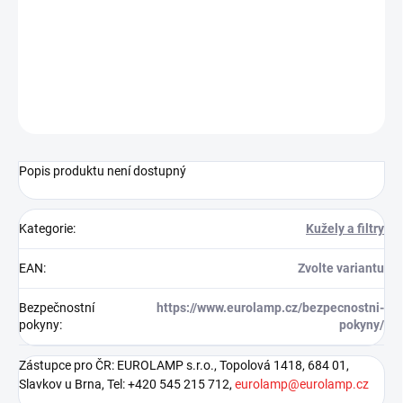
MŮŽEME DORUČIT DO:
ZVOLTE VARIANTU
−
+
Přidat do košíku
ZEPTAT SE
HLÍDAT
Popis produktu není dostupný
Kategorie
:
Kužely a filtry
EAN
:
Zvolte variantu
Bezpečnostní
https://www.eurolamp.cz/bezpecnostni-
pokyny
:
pokyny/
Zástupce pro ČR: EUROLAMP s.r.o., Topolová 1418, 684 01,
Slavkov u Brna, Tel: +420 545 215 712,
eurolamp@eurolamp.cz