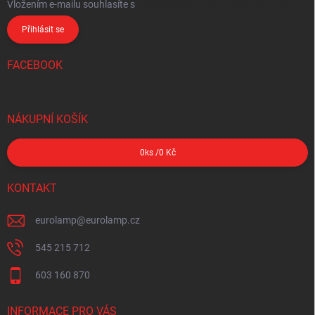
Vložením e-mailu souhlasíte s
podmínkami ochrany osobních údajů
Přihlásit se
FACEBOOK
NÁKUPNÍ KOŠÍK
0
ks /
0 Kč
KONTAKT
eurolamp
@
eurolamp.cz
545 215 712
603 160 870
INFORMACE PRO VÁS