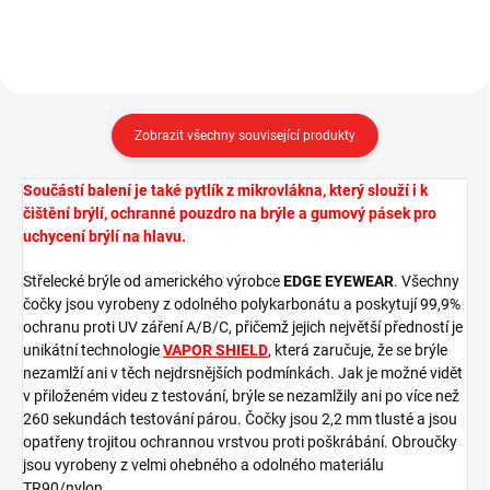
Zobrazit všechny související produkty
Součástí balení je také pytlík z mikrovlákna, který slouží i k
čištění brýlí, ochranné pouzdro na brýle a gumový pásek pro
uchycení brýlí na hlavu.
Střelecké brýle od amerického výrobce
EDGE EYEWEAR
. Všechny
čočky jsou vyrobeny z odolného polykarbonátu a poskytují 99,9%
ochranu proti UV záření A/B/C, přičemž jejich největší předností je
unikátní technologie
VAPOR SHIELD
, která zaručuje, že se brýle
nezamlží ani v těch nejdrsnějších podmínkách. Jak je možné vidět
v přiloženém videu z testování, brýle se nezamlžily ani po více než
260 sekundách testování párou. Čočky jsou 2,2 mm tlusté a jsou
opatřeny trojitou ochrannou vrstvou proti poškrábání. Obroučky
jsou vyrobeny z velmi ohebného a odolného materiálu
TR90/nylon.