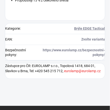
Propouštějí 15 % z celkového světla
Kategorie
:
Brýle EDGE Tactical
EAN
:
Zvolte variantu
Bezpečnostní
https://www.eurolamp.cz/bezpecnostni-
pokyny
:
pokyny/
Zástupce pro ČR: EUROLAMP s.r.o., Topolová 1418, 684 01,
Slavkov u Brna, Tel: +420 545 215 712,
eurolamp@eurolamp.cz
Z