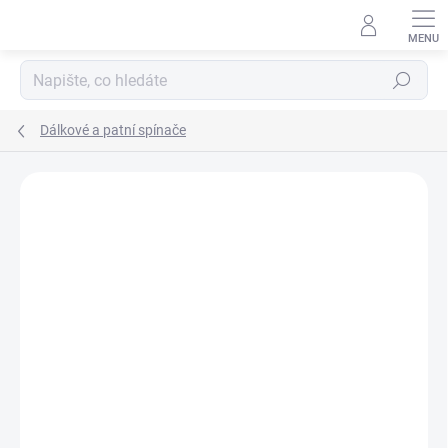
Přejít
na
obsah
Hledat
Dálkové a patní spínače
ZNAČKA:
STREAMLIGHT