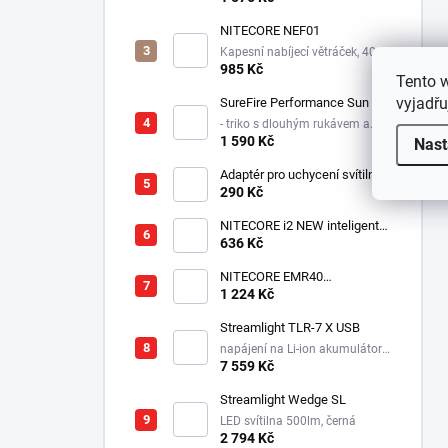
světlem po obvodu
NITECORE NEF01
Kapesní nabíjecí větráček, 4000
mAh
985 Kč
Tento 
vyjadřu
SureFire Performance Sun
- triko s dlouhým rukávem a
kapucí proti slunci a větru -
1 590 Kč
Nast
logo SUREFIRE
Adaptér pro uchycení svítilny
do přilby Dräger HPS 7000
290 Kč
NITECORE i2 NEW inteligentní
nabíječka-dvě nezávislé
636 Kč
pozice, nabíjí Li-Ion, Ni-MH,
Ni-Cd, 12/230V
NITECORE EMR40
elektronický repelent,
1 224 Kč
7800mAh, USB-C, MOLLE
uchycení, až 5m dosah
Streamlight TLR-7 X USB
napájení na Li-ion akumulátor,
725 lm / 550 lm
7 559 Kč
Streamlight Wedge SL
LED svítilna 500lm, černá
2 794 Kč