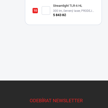
Streamlight TLR-6 HL
300 lm, červený laser, PRODEJ
MOŽNÝ POUZE NA ÚZEMÍ ČR!!!
5 843 Kč
Z
á
p
a
ODEBÍRAT NEWSLETTER
t