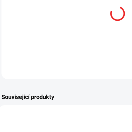
12.
DETA
Související produkty
SML69504
SML69401