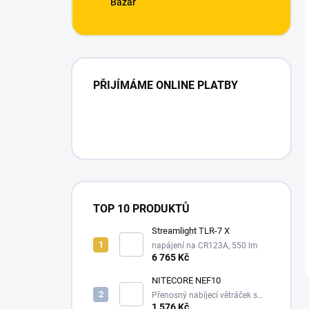
Bazar
PŘIJÍMÁME ONLINE PLATBY
TOP 10 PRODUKTŮ
Streamlight TLR-7 X
napájení na CR123A, 550 lm
6 765 Kč
NITECORE NEF10
Přenosný nabíjecí větráček s
10000 mAh powerbankou, a
1 576 Kč