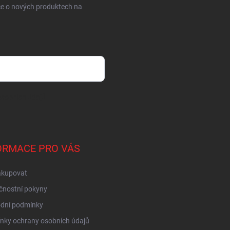
ce o nových produktech na
sobních údajů
ORMACE PRO VÁS
akupovat
čnostní pokyny
dní podmínky
nky ochrany osobních údajů