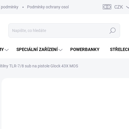
CZK
 podmínky
Podmínky ochrany osobních údajů
Kontakty
Moj
Hledat
MY
SPECIÁLNÍ ZAŘÍZENÍ
POWERBANKY
STŘELEC
svítilny TLR-7/8 sub na pistole Glock 43X MOS
ZNAČKA:
STREAMLIGHT
1 
1 1
Měr
SK
cena
MŮŽ
DO: