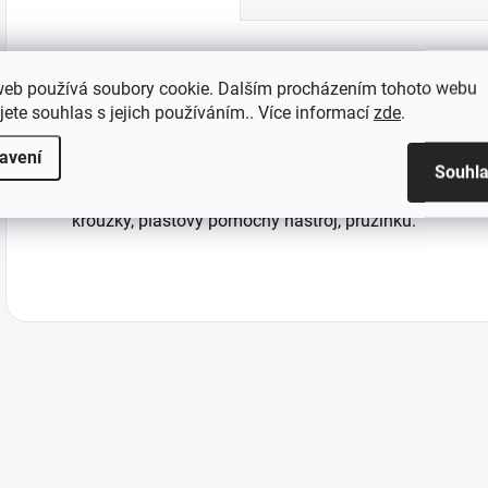
web používá soubory cookie. Dalším procházením tohoto webu
Sada je určena pro modely zbraní značky Glock
jete souhlas s jejich používáním.. Více informací
zde
.
Sada náhradních čelistí pro svítilny na TLR-7 sub, TL
avení
Souhl
Obsahuje: čelisti, plastové rozhraní, 2ks šroubů pro uc
kroužky, plastový pomocný nástroj, pružinku.