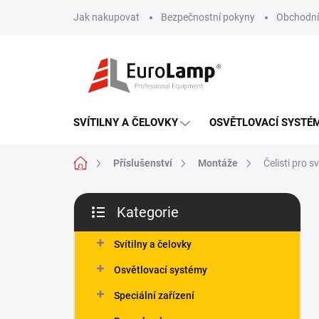
Přejít
Jak nakupovat
Bezpečnostní pokyny
Obchodní
na
obsah
SVÍTILNY A ČELOVKY
OSVĚTLOVACÍ SYSTÉ
Domů
Příslušenství
Montáže
Čelisti pro 
P
Kategorie
o
Přeskočit
s
kategorie
t
Svítilny a čelovky
r
Osvětlovací systémy
a
n
Speciální zařízení
n