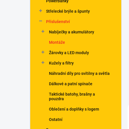
Powerbanky
í
p
Střelecké brýle a špunty
a
n
Příslušenství
e
Nabíječky a akumulátory
l
Montáže
Žárovky a LED moduly
Kužely a filtry
Náhradní díly pro svítilny a světla
Dálkové a patní spínače
Taktické batohy, brašny a
pouzdra
Oblečení a doplňky s logem
Ostatní