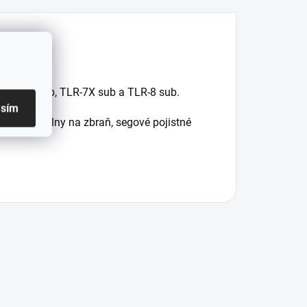
R-7 HL-X sub, TLR-7X sub a TLR-8 sub.
asím
hycení svítilny na zbraň, segové pojistné