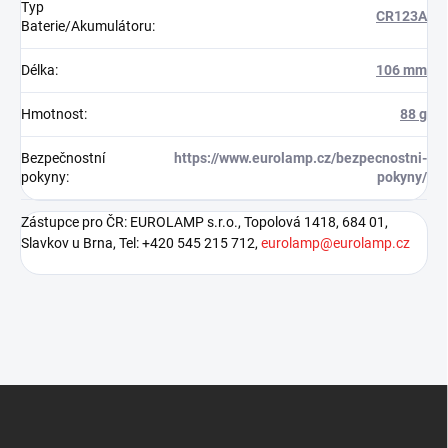
Typ
CR123A
Baterie/Akumulátoru
:
Délka
:
106 mm
Hmotnost
:
88 g
Bezpečnostní
https://www.eurolamp.cz/bezpecnostni-
pokyny
:
pokyny/
Zástupce pro ČR: EUROLAMP s.r.o., Topolová 1418, 684 01,
Slavkov u Brna, Tel: +420 545 215 712,
eurolamp@eurolamp.cz
Z
á
p