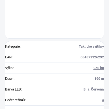
Kategorie
:
Taktické svítilny
EAN
:
084871326292
Výkon
:
250 lm
Dosvit
:
190 m
Barva LED
:
Bílá
,
Červená
Počet režimů
:
4