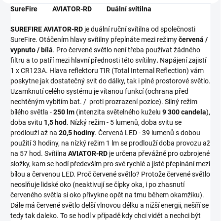
SureFire AVIATOR-RD Duální svítilna
SUREFIRE AVIATOR-RD
je duální ruční svítilna od společnosti
SureFire. Otáčením hlavy svítilny přepínáte mezi režimy
červená /
vypnuto / bílá
. Pro červené světlo není třeba používat žádného
filtru a to patří mezi hlavní přednosti této svítilny
.
Napájení zajistí
1 x CR123A. Hlava reflektoru TIR (Total Internal Reflection) vám
poskytne jak dostatečný svit do dálky, tak i plné prostorové světlo.
Uzamknutí celého systému je vítanou funkcí (ochrana před
nechtěným vybitím bat. / proti prozrazení pozice). Silný režim
bílého světla -
250 lm
(intenzita světelného kuželu
9 300 candela
),
doba svitu
1,5 hod
. Nízký režim - 5 lumenů, doba svitu se
prodlouží až na
20,5 hodiny
. Červená LED - 39 lumenů s dobou
použití 3 hodiny, na nízký režim 1 lm se prodlouží doba provozu až
na 57 hod. Svítilna
AVIATOR-RD
je určena převážně pro ozbrojené
složky, kam se hodí především pro své rychlé a jisté přepínání mezi
bílou a červenou LED. Proč červené světlo? Protože červené světlo
neoslňuje lidské oko (neaktivují se čípky oka, i po zhasnutí
červeného světla si oko přivykne opět na tmu během okamžiku).
Dále má červené světlo delší vlnovou délku a nižší energii, nešíří se
tedy tak daleko. To se hodí v případě kdy chci vidět a nechci být