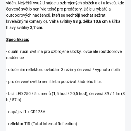
viděn. Největší využití najde u ozbrojených složek ale i u lovců, kde
červené světlo není viditelné pro predátory. Dále u rybářů a
outdoorových nadšenců, kteří se nechtějí nechat sežrat
krvelačnými komáry:o). Váha svítilny
88 g
, délka
10,6 cm
a šířka
hlavy svítilny
2,7 cm
.
Specifikace:
- duální ruční svítilna pro ozbrojené složky, lovce ale i outdoorové
nadšence
- otočením reflektoru ovládám 3 režimy červená / vypnuto / bílá
- pro červené světlo není třeba používat žádného filtru
- bílá LED 250 / 5 lumenů (1,5 hod / 20,5 hod), červená 39 / 1 lm (3
h / 57 h)
- napájeví 1 x CR123A
- reflektor TIR (Total Internal Reflection)