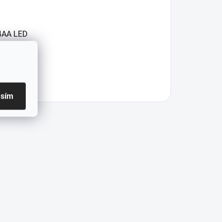
 4AA LED
 4AA LED
asím