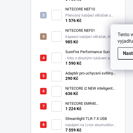
NITECORE NEF10
Přenosný nabíjecí větráček s
10000 mAh powerbankou, a
1 576 Kč
světlem po obvodu
NITECORE NEF01
Tento 
Kapesní nabíjecí větráček, 4000
vyjadřu
mAh
985 Kč
SureFire Performance Sun
Nast
- triko s dlouhým rukávem a
kapucí proti slunci a větru -
1 590 Kč
logo SUREFIRE
Adaptér pro uchycení svítilny
do přilby Dräger HPS 7000
290 Kč
NITECORE i2 NEW inteligentní
nabíječka-dvě nezávislé
636 Kč
pozice, nabíjí Li-Ion, Ni-MH,
Ni-Cd, 12/230V
NITECORE EMR40
elektronický repelent,
1 224 Kč
7800mAh, USB-C, MOLLE
uchycení, až 5m dosah
Streamlight TLR-7 X USB
napájení na Li-ion akumulátor,
725 lm / 550 lm
7 559 Kč