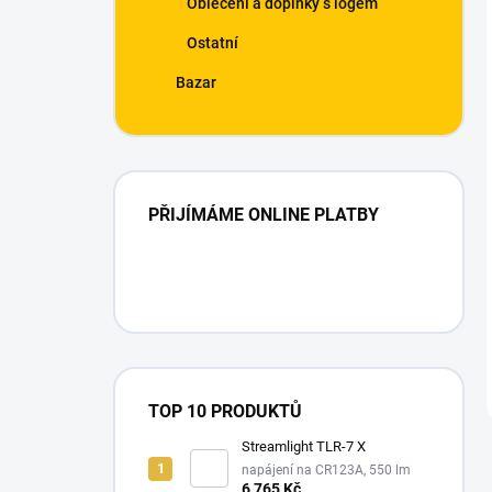
Oblečení a doplňky s logem
Ostatní
Bazar
PŘIJÍMÁME ONLINE PLATBY
TOP 10 PRODUKTŮ
Streamlight TLR-7 X
napájení na CR123A, 550 lm
6 765 Kč