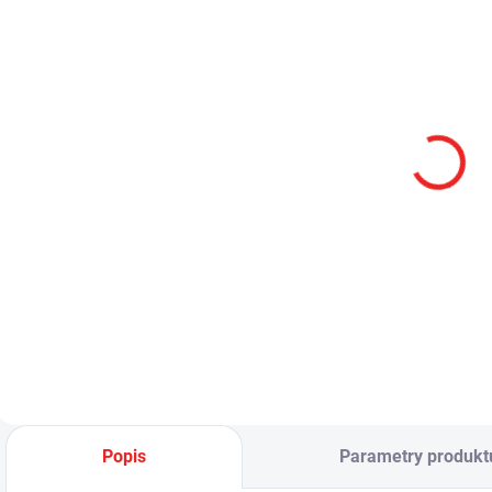
NA DOTAZ
LED modul pro
Propolymer
4AA LED
1 180 Kč
975,21 Kč bez DPH
Detail
Popis
Parametry produkt