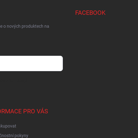
FACEBOOK
ce o nových produktech na
sobních údajů
ORMACE PRO VÁS
akupovat
čnostní pokyny