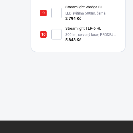
Streamlight Wedge SL
LED svítilna 500lm, černá
2 794 Kč
Streamlight TLR-6 HL
300 lm, červený laser, PRODEJ
MOŽNÝ POUZE NA ÚZEMÍ ČR!!!
5 843 Kč
Z
á