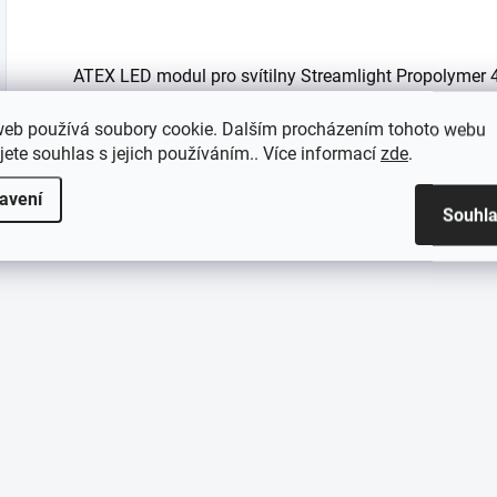
ATEX LED modul pro svítilny Streamlight Propolymer
ATEX LED modul pro svítilny Streamlight Propolymer
web používá soubory cookie. Dalším procházením tohoto webu
jete souhlas s jejich používáním.. Více informací
zde
.
avení
Souhl