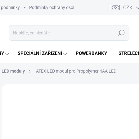
CZK
 podmínky
Podmínky ochrany osobních údajů
Kontakty
Moj
Hledat
MY
SPECIÁLNÍ ZAŘÍZENÍ
POWERBANKY
STŘELEC
LED moduly
ATEX LED modul pro Propolymer 4AA LED
ZNAČKA:
STREAMLIGHT
1 
851
Měr
NA
cena
DETA