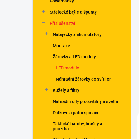
Powerbanky
í
p
Střelecké brýle a špunty
a
n
Příslušenství
e
Nabíječky a akumulátory
l
Montáže
Žárovky a LED moduly
LED moduly
Náhradní žárovky do svítilen
Kužely a filtry
Náhradní díly pro svítilny a světla
Dálkové a patní spínače
Taktické batohy, brašny a
pouzdra