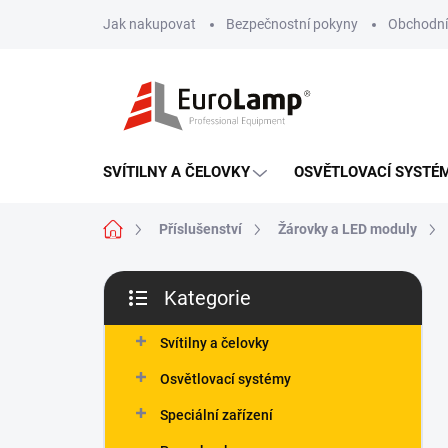
Přejít
Jak nakupovat
Bezpečnostní pokyny
Obchodní
na
obsah
SVÍTILNY A ČELOVKY
OSVĚTLOVACÍ SYSTÉ
Domů
Příslušenství
Žárovky a LED moduly
P
Kategorie
o
Přeskočit
s
kategorie
t
Svítilny a čelovky
r
Osvětlovací systémy
a
n
Speciální zařízení
n