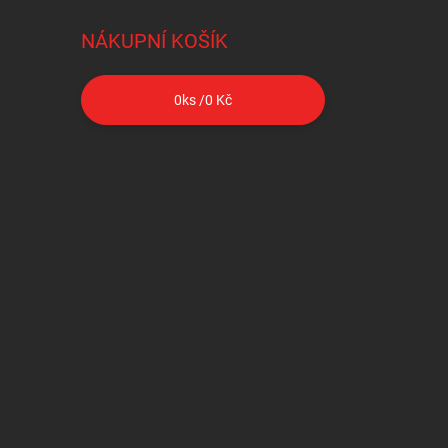
NÁKUPNÍ KOŠÍK
0
ks /
0 Kč